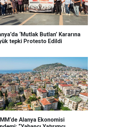
anya’da ‘Mutlak Butlan’ Kararına
yük tepki Protesto Edildi
MM’de Alanya Ekonomisi
ndemi: “Yabancı Yatırımcı