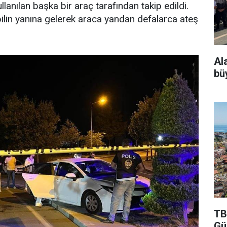
llanılan başka bir araç tarafından takip edildi.
ilin yanına gelerek araca yandan defalarca ateş
Al
bü
TB
Gü