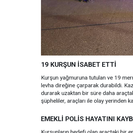
19 KURŞUN İSABET ETTİ
Kurşun yağmuruna tutulan ve 19 mermin
levha direğine çarparak durabildi. Kaz
durarak uzaktan bir süre daha araçta
şüpheliler, araçları ile olay yerinden k
EMEKLİ POLİS HAYATINI KAY
Kurşunların hedefi olan araçtaki bir 