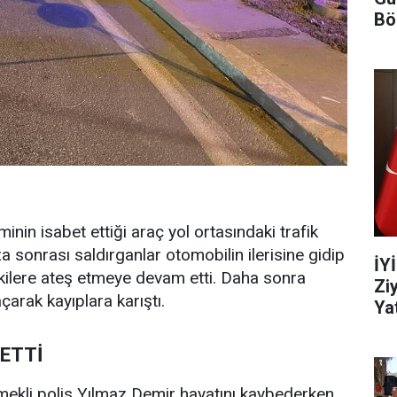
Bö
in isabet ettiği araç yol ortasındaki trafik
a sonrası saldırganlar otomobilin ilerisine gidip
İY
kilere ateş etmeye devam etti. Daha sonra
Zi
açarak kayıplara karıştı.
Yat
BETTİ
emekli polis Yılmaz Demir hayatını kaybederken