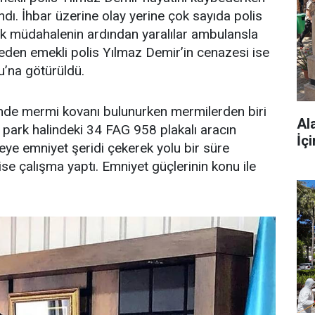
ı. İhbar üzerine olay yerine çok sayıda polis
n ilk müdahalenin ardından yaralılar ambulansla
eden emekli polis Yılmaz Demir’in cenazesi ise
u’na götürüldü.
rinde mermi kovanı bulunurken mermilerden biri
Al
 park halindeki 34 FAG 958 plakalı aracın
İç
deye emniyet şeridi çekerek yolu bir süre
ise çalışma yaptı. Emniyet güçlerinin konu ile