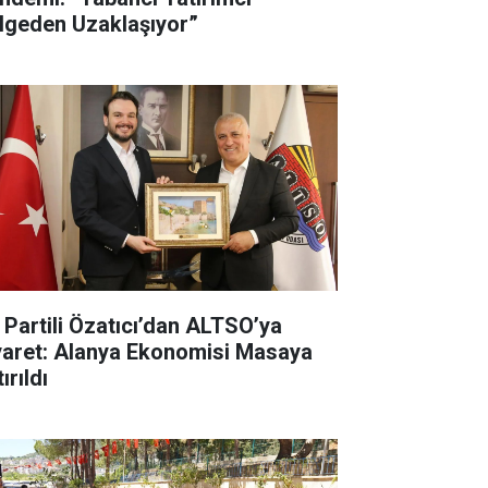
lgeden Uzaklaşıyor”
İ Partili Özatıcı’dan ALTSO’ya
yaret: Alanya Ekonomisi Masaya
ırıldı