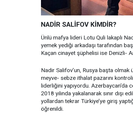
NADİR SALİFOV KİMDİR?
Ünlü mafya lideri Lotu Quli lakaplı Nad
yemek yediği arkadaşı tarafından baş
Kaçan cinayet şüphelisi ise Denizli- 
Nadir Salifov’un, Rusya başta olmak 
meyve- sebze ithalat pazarını kontrol
liderliğini yapıyordu. Azerbaycan’da 
2018 yılında yakalanarak sınır dışı ed
yollardan tekrar Türkiye’ye giriş yaptı
öğrenildi.