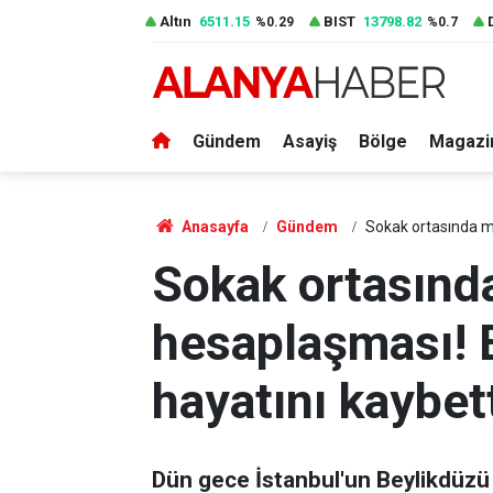
Altın
6511.15
BIST
13798.82
%0.29
%0.7
Gündem
Asayiş
Bölge
Magazi
Anasayfa
Gündem
Sokak ortasında ma
Sokak ortasında
hesaplaşması! E
hayatını kaybet
Dün gece İstanbul'un Beylikdüzü