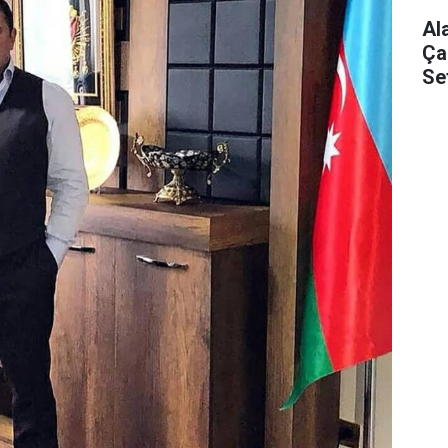
Al
Ça
Se