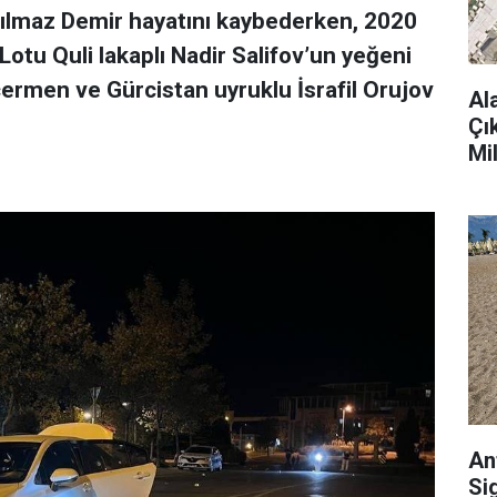
s Yılmaz Demir hayatını kaybederken, 2020
Lotu Quli lakaplı Nadir Salifov’un yeğeni
men ve Gürcistan uyruklu İsrafil Orujov
Al
Çı
Mi
An
Si