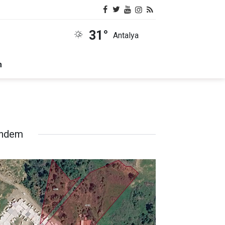
31°
Antalya
m
ndem