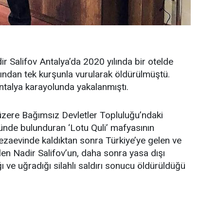
ir Salifov Antalya’da 2020 yılında bir otelde
ından tek kurşunla vurularak öldürülmüştü.
Antalya karayolunda yakalanmıştı.
üzere Bağımsız Devletler Topluluğu’ndaki
ünde bulunduran ‘Lotu Quli’ mafyasının
cezaevinde kaldıktan sonra Türkiye’ye gelen ve
ilen Nadir Salifov’un, daha sonra yasa dışı
ğı ve uğradığı silahlı saldırı sonucu öldürüldüğü