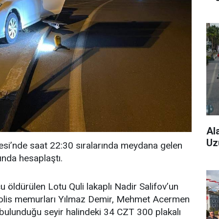
Al
Uz
lesi’nde saat 22:30 sıralarında meydana gelen
ında hesaplaştı.
 öldürülen Lotu Quli lakaplı Nadir Salifov’un
olis memurları Yılmaz Demir, Mehmet Acermen
n bulunduğu seyir halindeki 34 CZT 300 plakalı