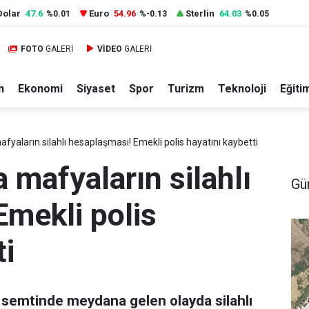
Dolar
47.6
Euro
54.96
Sterlin
64.03
%0.01
%-0.13
%0.05
FOTO
GALERİ
VİDEO
GALERİ
n
Ekonomi
Siyaset
Spor
Turizm
Teknoloji
Eğiti
fyaların silahlı hesaplaşması! Emekli polis hayatını kaybetti
 mafyaların silahlı
Gü
mekli polis
ti
 semtinde meydana gelen olayda silahlı