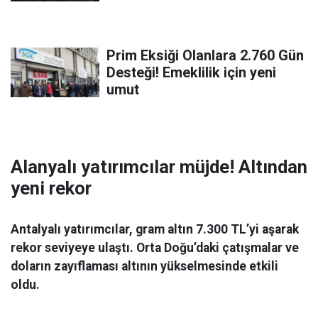
Prim Eksiği Olanlara 2.760 Gün
Desteği! Emeklilik için yeni
umut
Alanyalı yatırımcılar müjde! Altından
yeni rekor
Antalyalı yatırımcılar, gram altın 7.300 TL’yi aşarak
rekor seviyeye ulaştı. Orta Doğu’daki çatışmalar ve
doların zayıflaması altının yükselmesinde etkili
oldu.