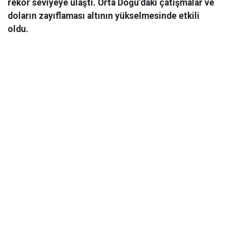
rekor seviyeye ulaştı. Orta Doğu’daki çatışmalar ve
doların zayıflaması altının yükselmesinde etkili
oldu.
Ekonomi
06 Mart 2026 08:44