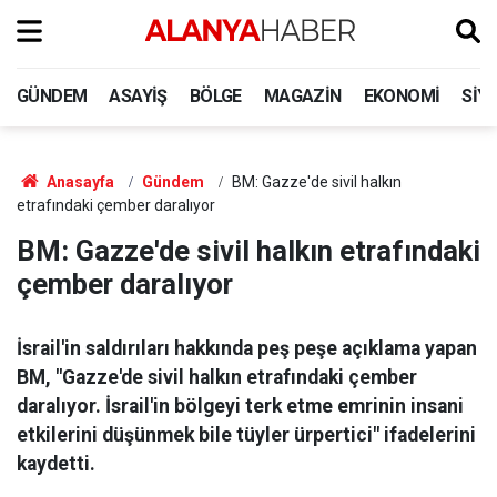
GÜNDEM
ASAYIŞ
BÖLGE
MAGAZIN
EKONOMI
SIY
Anasayfa
Gündem
BM: Gazze'de sivil halkın
etrafındaki çember daralıyor
BM: Gazze'de sivil halkın etrafındaki
çember daralıyor
İsrail'in saldırıları hakkında peş peşe açıklama yapan
BM, "Gazze'de sivil halkın etrafındaki çember
daralıyor. İsrail'in bölgeyi terk etme emrinin insani
etkilerini düşünmek bile tüyler ürpertici" ifadelerini
kaydetti.