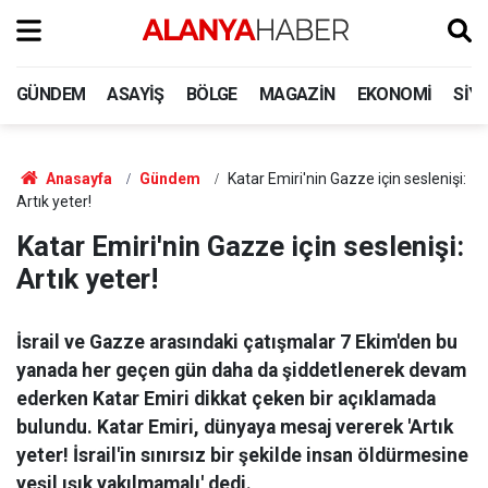
GÜNDEM
ASAYIŞ
BÖLGE
MAGAZIN
EKONOMI
SIY
Anasayfa
Gündem
Katar Emiri'nin Gazze için seslenişi:
Artık yeter!
Katar Emiri'nin Gazze için seslenişi:
Artık yeter!
İsrail ve Gazze arasındaki çatışmalar 7 Ekim'den bu
yanada her geçen gün daha da şiddetlenerek devam
ederken Katar Emiri dikkat çeken bir açıklamada
bulundu. Katar Emiri, dünyaya mesaj vererek 'Artık
yeter! İsrail'in sınırsız bir şekilde insan öldürmesine
yeşil ışık yakılmamalı' dedi.