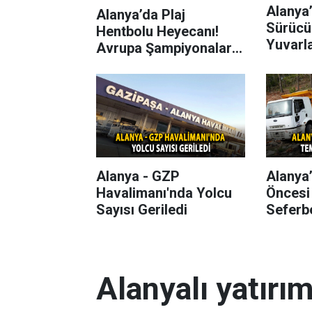
Alanya’
Alanya’da Plaj
Sürücü
Hentbolu Heyecanı!
Yuvarl
Avrupa Şampiyonaları
Başlıyor
Alanya - GZP
Alanya
Havalimanı'nda Yolcu
Öncesi
Sayısı Geriledi
Seferbe
Alanyalı yatırı