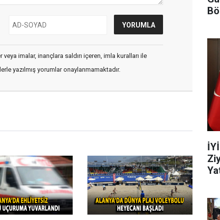
Bö
veya imalar, inançlara saldırı içeren, imla kuralları ile
flerle yazılmış yorumlar onaylanmamaktadır.
İY
Zi
Yat