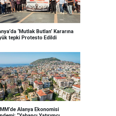
anya’da ‘Mutlak Butlan’ Kararına
yük tepki Protesto Edildi
MM’de Alanya Ekonomisi
ndemi: “Yabancı Yatırımcı