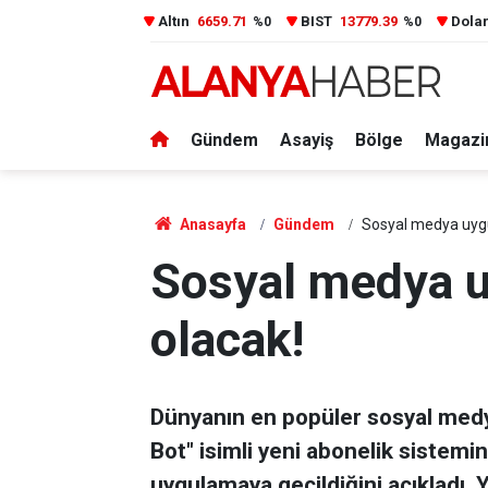
Altın
6659.71
BIST
13779.39
Dola
%0
%0
Gündem
Asayiş
Bölge
Magazi
Anasayfa
Gündem
Sosyal medya uygu
Sosyal medya u
olacak!
Dünyanın en popüler sosyal medya
Bot" isimli yeni abonelik sistemin
uygulamaya geçildiğini açıkladı. 