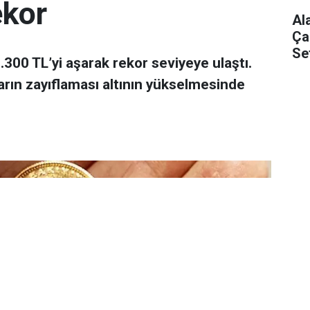
ekor
Al
Ça
Se
 7.300 TL’yi aşarak rekor seviyeye ulaştı.
arın zayıflaması altının yükselmesinde