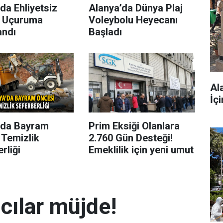
da Ehliyetsiz
Alanya’da Dünya Plaj
 Uçuruma
Voleybolu Heyecanı
andı
Başladı
Al
İç
’da Bayram
Prim Eksiği Olanlara
 Temizlik
2.760 Gün Desteği!
rliği
Emeklilik için yeni umut
mcılar müjde!