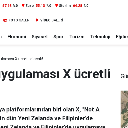
r
47.68
Euro
55.13
Sterlin
64.28
%0
%0
%0
FOTO
GALERİ
VİDEO
GALERİ
n
Ekonomi
Siyaset
Spor
Turizm
Teknoloji
Eğiti
laması X ücretli olacak!
ygulaması X ücretli
Gü
 platformlarından biri olan X, "Not A
in dün Yeni Zelanda ve Filipinler'de
Yeni Zelanda ve Filipinler'de uygulamaya