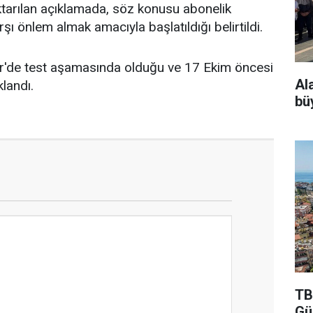
 aktarılan açıklamada, söz konusu abonelik
ı önlem almak amacıyla başlatıldığı belirtildi.
er'de test aşamasında olduğu ve 17 Ekim öncesi
Al
landı.
bü
TB
Gü