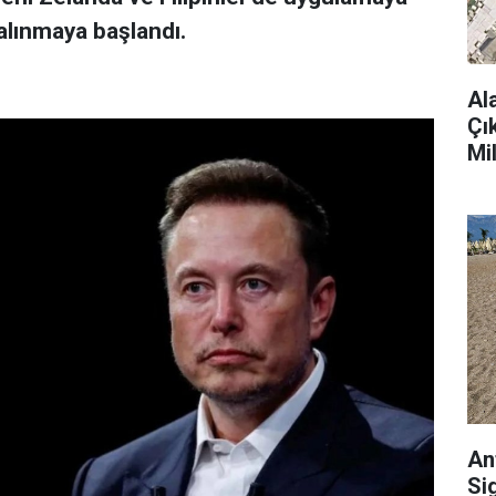
alınmaya başlandı.
Al
Çı
Mi
An
Si