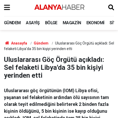
GÜNDEM
ASAYIŞ
BÖLGE
MAGAZIN
EKONOMI
SIY
Anasayfa
Gündem
Uluslararası Göç Örgütü açıkladı: Sel
felaketi Libya'da 35 bin kişiyi yerinden etti
Uluslararası Göç Örgütü açıkladı:
Sel felaketi Libya'da 35 bin kişiyi
yerinden etti
Uluslararası göç örgütünün (IOM) Libya ofisi,
yaşanan sel felaketinin ardından ölü sayısının tam
olarak teyit edilmediğini belirterek 2 binden fazla
kişinin öldüğünü, 5 bin kişinin ise kayıp olduğunu