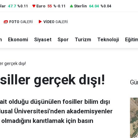
lar
47.7
Euro
55
Sterlin
64.04
%0.11
%-0.11
%0.04
FOTO
GALERİ
VİDEO
GALERİ
n
Ekonomi
Siyaset
Spor
Turizm
Teknoloji
Eğiti
ler gerçek dışı!
siller gerçek dışı!
Gü
it olduğu düşünülen fosiller bilim dışı
Ulusal Üniversitesi'nden akademisyenler
lı olmadığını kanıtlamak için basın