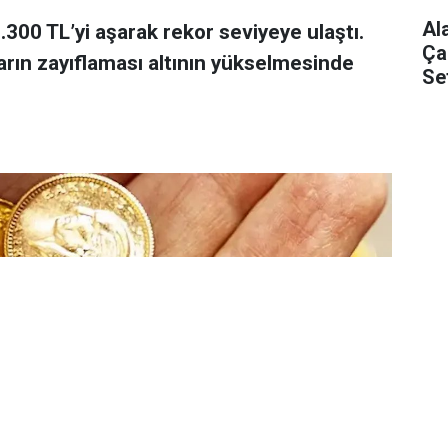
Al
 7.300 TL’yi aşarak rekor seviyeye ulaştı.
Ça
arın zayıflaması altının yükselmesinde
Se