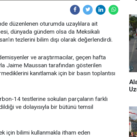
de düzenlenen oturumda uzaylılara ait
lemesi, dünyada gündem olsa da Meksikalı
'ın tezlerini bilim dışı olarak değerlendirdi.
demisyenler ve araştırmacılar, geçen hafta
sıyla Jaime Maussan tarafından gösterilen
rmediklerini kanıtlamak için bir basın toplantısı
Al
Uz
arbon-14 testlerine sokulan parçaların farklı
ildiği ve dolayısıyla bir bütünü temsil
k için bilimi kullanmakla itham eden