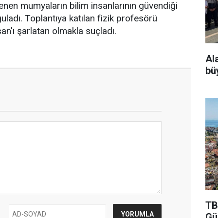
enen mumyaların bilim insanlarının güvendiği
guladı. Toplantıya katılan fizik profesörü
n'ı şarlatan olmakla suçladı.
Al
bü
TB
Gü