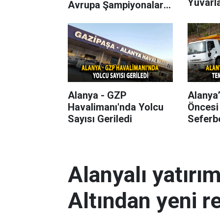
Yuvarl
Avrupa Şampiyonaları
Başlıyor
Alanya - GZP
Alanya
Havalimanı'nda Yolcu
Öncesi
Sayısı Geriledi
Seferbe
Alanyalı yatırı
Altından yeni r