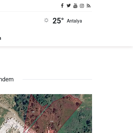
25°
Antalya
m
ndem