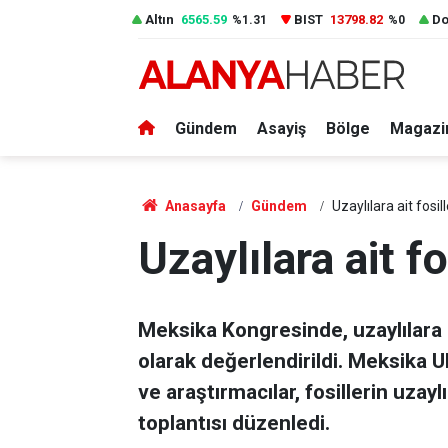
Altın
6565.59
BIST
13798.82
Do
%1.31
%0
Gündem
Asayiş
Bölge
Magazi
Anasayfa
Gündem
Uzaylılara ait fosil
Uzaylılara ait fo
Meksika Kongresinde, uzaylılara a
olarak değerlendirildi. Meksika 
ve araştırmacılar, fosillerin uzay
toplantısı düzenledi.