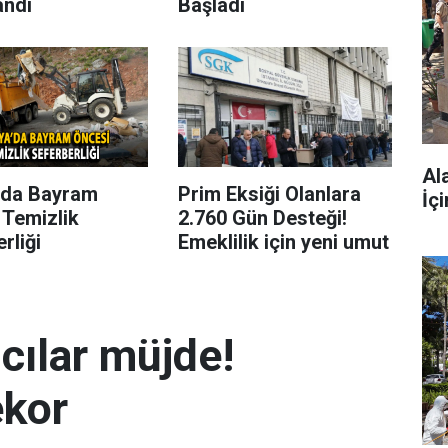
andı
Başladı
Al
’da Bayram
Prim Eksiği Olanlara
İç
 Temizlik
2.760 Gün Desteği!
rliği
Emeklilik için yeni umut
mcılar müjde!
ekor