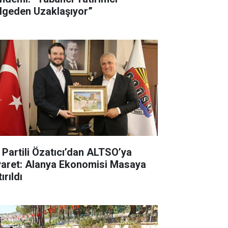
lgeden Uzaklaşıyor”
İ Partili Özatıcı’dan ALTSO’ya
yaret: Alanya Ekonomisi Masaya
ırıldı