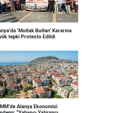
anya’da ‘Mutlak Butlan’ Kararına
yük tepki Protesto Edildi
MM’de Alanya Ekonomisi
ndemi: “Yabancı Yatırımcı