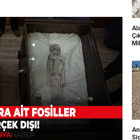
Al
Çı
Mi
An
Si