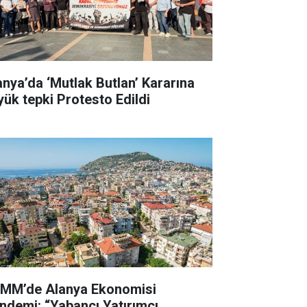
anya’da ‘Mutlak Butlan’ Kararına
yük tepki Protesto Edildi
MM’de Alanya Ekonomisi
ndemi: “Yabancı Yatırımcı