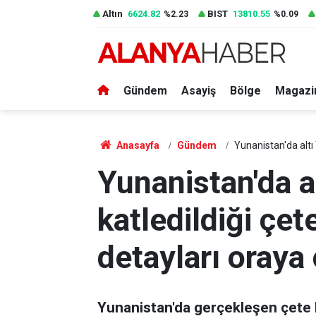
Altın
6624.82
BIST
13810.55
%2.23
%0.09
Gündem
Asayiş
Bölge
Magazi
Anasayfa
Gündem
Yunanistan'da altı 
Yunanistan'da a
katledildiği çe
detayları oraya 
Yunanistan'da gerçekleşen çete 