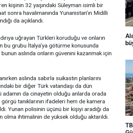
ren kişinin 32 yaşındaki Süleyman isimli bir
at sonra havalimanında Yunanistan’ın Midilli
ndığı da açıklandı.
Al
ldırıya uğrayan Türkleri koruduğu ve onların
bü
sın bu grubu İtalya’ya götürme konusunda
n, bunun aslında onların güvenini kazanmak için
ırken aslında sabırla suikastın planlarını
daki bir diğer Türk vatandaşı da dün
iki adamın da cinayetin olduğu anlarda orada
görgü tanıklarının ifadeleri hem de kamera
ldi. Yunan polisinin üçünü bir kişiyi aradığı da
ın olma ihtimalinin de yüksek olduğu aktarıldı.
TB
Gü