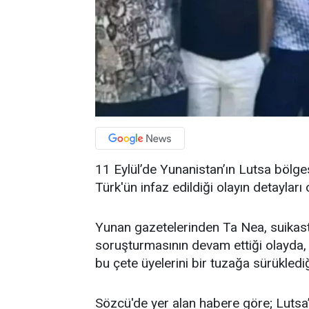
11 Eylül’de Yunanistan’ın Lutsa bölg
Türk'ün infaz edildiği olayın detayları o
Yunan gazetelerinden Ta Nea, suikastı
soruşturmasının devam ettiği olayda, 
bu çete üyelerini bir tuzağa sürüklediği
Sözcü'de yer alan habere göre; Lutsa’