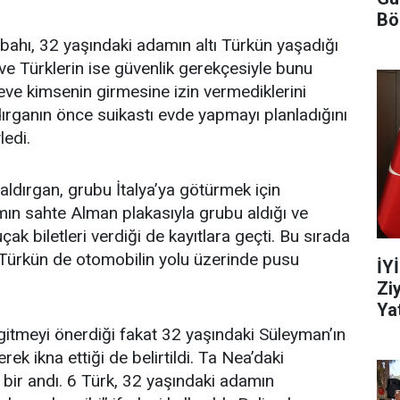
Bö
bahı, 32 yaşındaki adamın altı Türkün yaşadığı
ve Türklerin ise güvenlik gerekçesiyle bunu
 eve kimsenin girmesine izin vermediklerini
rganın önce suikastı evde yapmayı planladığını
ledi.
ldırgan, grubu İtalya’ya götürmek için
mın sahte Alman plakasıyla grubu aldığı ve
ak biletleri verdiği de kayıtlara geçti. Bu sırada
 Türkün de otomobilin yolu üzerinde pusu
İY
Zi
Yat
 gitmeyi önerdiği fakat 32 yaşındaki Süleyman’ın
rek ikna ettiği de belirtildi. Ta Nea’daki
k bir andı. 6 Türk, 32 yaşındaki adamın