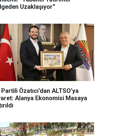
lgeden Uzaklaşıyor”
İ Partili Özatıcı’dan ALTSO’ya
yaret: Alanya Ekonomisi Masaya
ırıldı