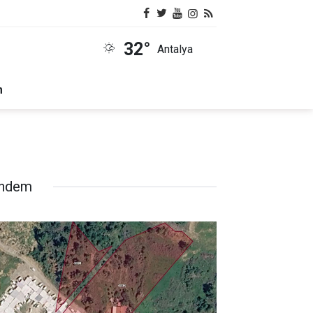
32°
Antalya
m
ndem