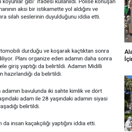
koyunlar gibi” ifadesi kullanıldı. Polise konuşan
anının aksi bir istikamette yol aldığını ve
a silah seslerinin duyulduğunu iddia etti.
tomobili durduğu ve koşarak kaçtıktan sonra
Al
diliyor. Planı organize eden adamın daha sonra
İç
ele giriş yaptığı da belirtildi. Adamın Midilli
hazırlandığı da belirtildi.
 adamın bavulunda iki sahte kimlik ve dört
aşındaki adam ile 28 yaşındaki adamın siyasi
adığı belirtildi.
da insan kaçakçılığı yaptığını iddia etti.