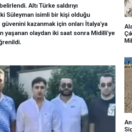
 belirlendi. Altı Türke saldırıyı
ki Süleyman isimli bir kişi olduğu
in güvenini kazanmak için onları İtalya'ya
Al
 yaşanan olaydan iki saat sonra Midilli'ye
Çı
Mi
renildi.
An
Si