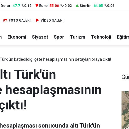
Dolar
47.7
Euro
55.06
Sterlin
64.05
%0.12
%-0.02
%0.06
FOTO
GALERİ
VİDEO
GALERİ
n
Ekonomi
Siyaset
Spor
Turizm
Teknoloji
Eğiti
Türk'ün katledildiği çete hesaplaşmasının detayları oraya çıktı!
ltı Türk'ün
Gü
te hesaplaşmasının
çıktı!
hesaplaşması sonucunda altı Türk'ün