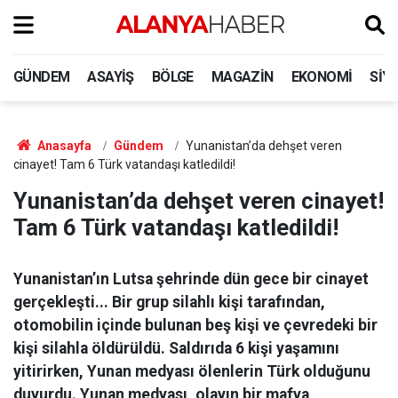
GÜNDEM
ASAYIŞ
BÖLGE
MAGAZIN
EKONOMI
SIY
Anasayfa
Gündem
Yunanistan’da dehşet veren
cinayet! Tam 6 Türk vatandaşı katledildi!
Yunanistan’da dehşet veren cinayet!
Tam 6 Türk vatandaşı katledildi!
Yunanistan’ın Lutsa şehrinde dün gece bir cinayet
gerçekleşti... Bir grup silahlı kişi tarafından,
otomobilin içinde bulunan beş kişi ve çevredeki bir
kişi silahla öldürüldü. Saldırıda 6 kişi yaşamını
yitirirken, Yunan medyası ölenlerin Türk olduğunu
duyurdu. Yunan medyası, olayın bir mafya