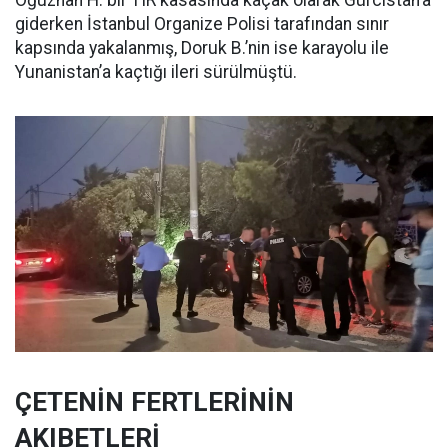
Oğuzhan H. bir TIR kasasında kaçak olarak Gürcistan’a
giderken İstanbul Organize Polisi tarafından sınır
kapsında yakalanmış, Doruk B.’nin ise karayolu ile
Yunanistan’a kaçtığı ileri sürülmüştü.
ÇETENİN FERTLERİNİN
AKIBETLERİ