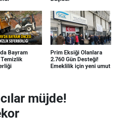
’da Bayram
Prim Eksiği Olanlara
 Temizlik
2.760 Gün Desteği!
rliği
Emeklilik için yeni umut
mcılar müjde!
ekor