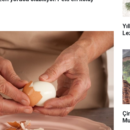
Yı
Le
Çi
Mu