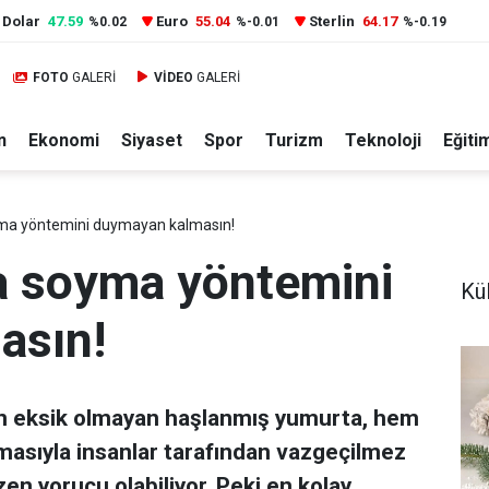
Dolar
47.59
Euro
55.04
Sterlin
64.17
%0.02
%-0.01
%-0.19
FOTO
GALERİ
VİDEO
GALERİ
n
Ekonomi
Siyaset
Spor
Turizm
Teknoloji
Eğiti
ma yöntemini duymayan kalmasın!
a soyma yöntemini
Kül
asın!
an eksik olmayan haşlanmış yumurta, hem
lmasıyla insanlar tarafından vazgeçilmez
en yorucu olabiliyor. Peki en kolay