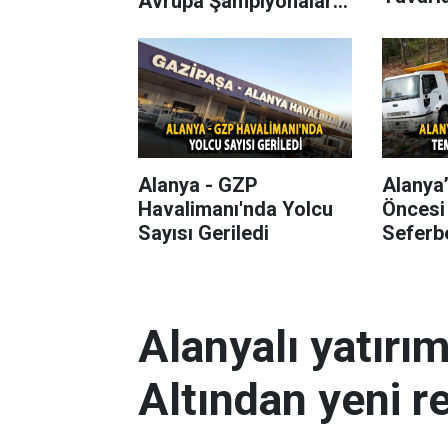
Avrupa Şampiyonaları
Başlıyor
Alanya - GZP
Alanya
Havalimanı'nda Yolcu
Öncesi
Sayısı Geriledi
Seferbe
Alanyalı yatırı
Altından yeni r