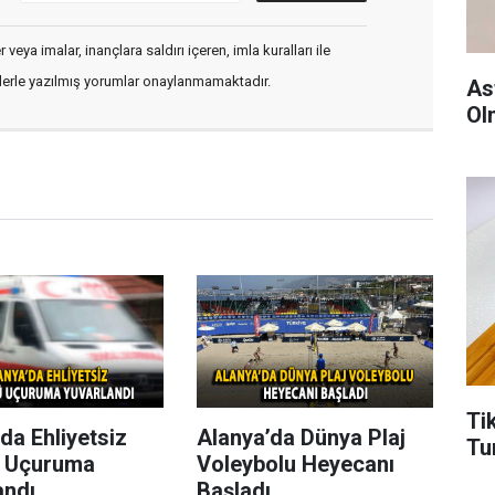
veya imalar, inançlara saldırı içeren, imla kuralları ile
flerle yazılmış yorumlar onaylanmamaktadır.
As
Ol
Ti
da Ehliyetsiz
Alanya’da Dünya Plaj
Tu
 Uçuruma
Voleybolu Heyecanı
andı
Başladı