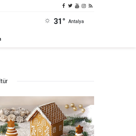
31°
Antalya
m
tür