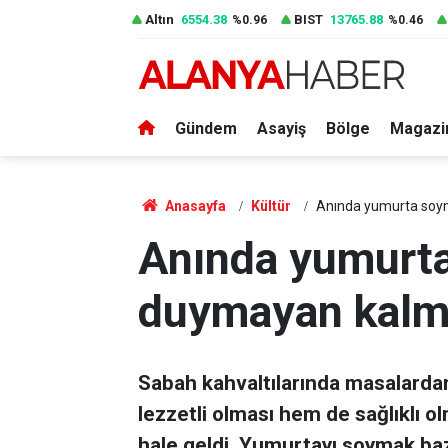
Altın
6554.38
BIST
13765.88
%0.96
%0.46
Gündem
Asayiş
Bölge
Magazi
Anasayfa
Kültür
Anında yumurta soy
Anında yumurt
duymayan kalm
Sabah kahvaltılarında masalard
lezzetli olması hem de sağlıklı o
hale geldi. Yumurtayı soymak baz