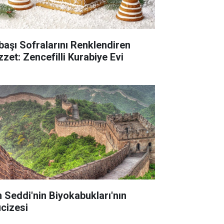
lbaşı Sofralarını Renklendiren
zzet: Zencefilli Kurabiye Evi
n Seddi'nin Biyokabukları'nın
cizesi