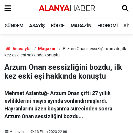
GÜNDEM
ASAYIŞ
BÖLGE
MAGAZIN
EKONOMI
SIY
Anasayfa
Magazin
Arzum Onan sessizliğini bozdu, ilk
kez eski eşi hakkında konuştu
Arzum Onan sessizliğini bozdu, ilk
kez eski eşi hakkında konuştu
Mehmet Aslantuğ- Arzum Onan çifti 27 yıllık
evliliklerini mayıs ayında sonlandırmışlardı.
Hayranlarını üzen boşanma sürecinden sonra
Arzum Onan sessizliğini bozdu...
Magazin
13 Ekim 2023 22:00