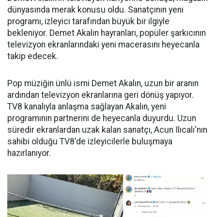
dünyasında merak konusu oldu. Sanatçının yeni
programı, izleyici tarafından büyük bir ilgiyle
bekleniyor. Demet Akalın hayranları, popüler şarkıcının
televizyon ekranlarındaki yeni macerasını heyecanla
takip edecek.
Pop müziğin ünlü ismi Demet Akalın, uzun bir aranın
ardından televizyon ekranlarına geri dönüş yapıyor.
TV8 kanalıyla anlaşma sağlayan Akalın, yeni
programının partnerini de heyecanla duyurdu. Uzun
süredir ekranlardan uzak kalan sanatçı, Acun Ilıcalı'nın
sahibi olduğu TV8'de izleyicilerle buluşmaya
hazırlanıyor.