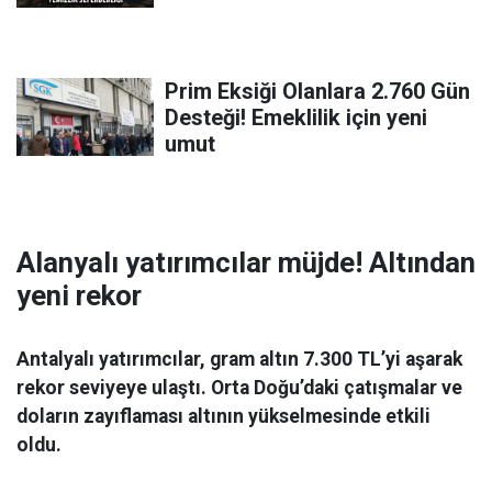
Prim Eksiği Olanlara 2.760 Gün
Desteği! Emeklilik için yeni
umut
Alanyalı yatırımcılar müjde! Altından
yeni rekor
Antalyalı yatırımcılar, gram altın 7.300 TL’yi aşarak
rekor seviyeye ulaştı. Orta Doğu’daki çatışmalar ve
doların zayıflaması altının yükselmesinde etkili
oldu.