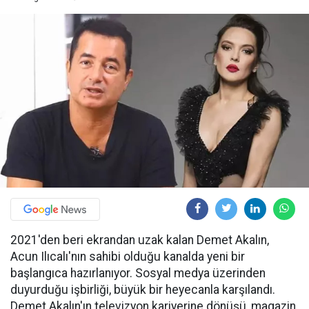
2021'den beri ekrandan uzak kalan Demet Akalın,
Acun Ilıcalı'nın sahibi olduğu kanalda yeni bir
başlangıca hazırlanıyor. Sosyal medya üzerinden
duyurduğu işbirliği, büyük bir heyecanla karşılandı.
Demet Akalın'ın televizyon kariyerine dönüşü, magazin