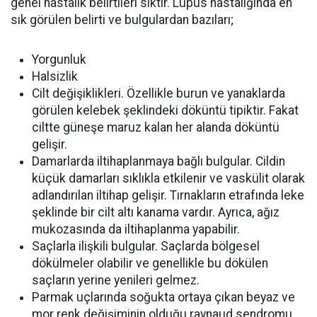
genel hastalık belirtileri sıktır. Lupus hastalığında en
sık görülen belirti ve bulgulardan bazıları;
Yorgunluk
Halsizlik
Cilt değişiklikleri. Özellikle burun ve yanaklarda
görülen kelebek şeklindeki döküntü tipiktir. Fakat
ciltte güneşe maruz kalan her alanda döküntü
gelişir.
Damarlarda iltihaplanmaya bağlı bulgular. Cildin
küçük damarları sıklıkla etkilenir ve vaskülit olarak
adlandırılan iltihap gelişir. Tırnakların etrafında leke
şeklinde bir cilt altı kanama vardır. Ayrıca, ağız
mukozasında da iltihaplanma yapabilir.
Saçlarla ilişkili bulgular. Saçlarda bölgesel
dökülmeler olabilir ve genellikle bu dökülen
saçların yerine yenileri gelmez.
Parmak uçlarında soğukta ortaya çıkan beyaz ve
mor renk değişiminin olduğu raynaud sendromu