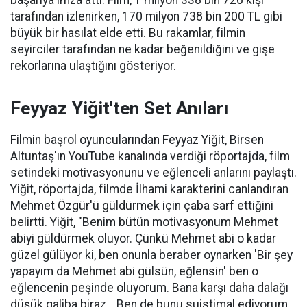
tarafından izlenirken, 170 milyon 738 bin 200 TL gibi
büyük bir hasılat elde etti. Bu rakamlar, filmin
seyirciler tarafından ne kadar beğenildiğini ve gişe
rekorlarına ulaştığını gösteriyor.
Feyyaz Yiğit'ten Set Anıları
Filmin başrol oyuncularından Feyyaz Yiğit, Birsen
Altuntaş'ın YouTube kanalında verdiği röportajda, film
setindeki motivasyonunu ve eğlenceli anlarını paylaştı.
Yiğit, röportajda, filmde İlhami karakterini canlandıran
Mehmet Özgür'ü güldürmek için çaba sarf ettiğini
belirtti. Yiğit, "Benim bütün motivasyonum Mehmet
abiyi güldürmek oluyor. Çünkü Mehmet abi o kadar
güzel gülüyor ki, ben onunla beraber oynarken 'Bir şey
yapayım da Mehmet abi gülsün, eğlensin' ben o
eğlencenin peşinde oluyorum. Bana karşı daha dalağı
düşük galiba biraz… Ben de bunu suistimal ediyorum