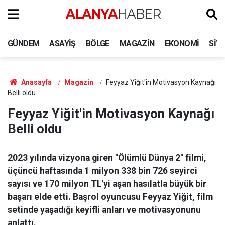
GÜNDEM
ASAYIŞ
BÖLGE
MAGAZIN
EKONOMI
SIY
Anasayfa
Magazin
Feyyaz Yiğit'in Motivasyon Kaynağı
Belli oldu
Feyyaz Yiğit'in Motivasyon Kaynağı
Belli oldu
2023 yılında vizyona giren "Ölümlü Dünya 2" filmi,
üçüncü haftasında 1 milyon 338 bin 726 seyirci
sayısı ve 170 milyon TL'yi aşan hasılatla büyük bir
başarı elde etti. Başrol oyuncusu Feyyaz Yiğit, film
setinde yaşadığı keyifli anları ve motivasyonunu
anlattı.