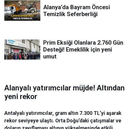
Alanya’da Bayram Öncesi
Temizlik Seferberliği
Prim Eksiği Olanlara 2.760 Gün
Desteği! Emeklilik için yeni
umut
Alanyalı yatırımcılar müjde! Altından
yeni rekor
Antalyalı yatırımcılar, gram altın 7.300 TL’yi aşarak
rekor seviyeye ulaştı. Orta Doğu’daki çatışmalar ve
doların zayıflaması altının yükselmesinde etkili