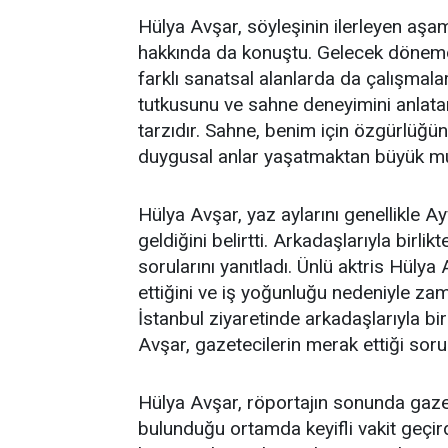
Hülya Avşar, söyleşinin ilerleyen aşam
hakkında da konuştu. Gelecek dönemde 
farklı sanatsal alanlarda da çalışmala
tutkusunu ve sahne deneyimini anlata
tarzıdır. Sahne, benim için özgürlüğün
duygusal anlar yaşatmaktan büyük mu
Hülya Avşar, yaz aylarını genellikle Ay
geldiğini belirtti. Arkadaşlarıyla birli
sorularını yanıtladı. Ünlü aktris Hülya 
ettiğini ve iş yoğunluğu nedeniyle z
İstanbul ziyaretinde arkadaşlarıyla bir
Avşar, gazetecilerin merak ettiği sorul
Hülya Avşar, röportajın sonunda gaze
bulunduğu ortamda keyifli vakit geçirdiğ