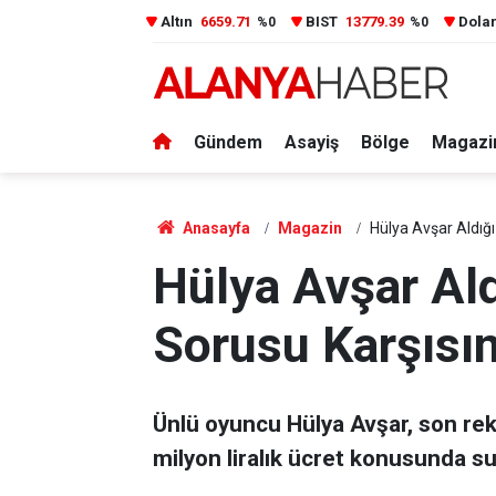
Altın
6659.71
BIST
13779.39
Dola
%0
%0
Gündem
Asayiş
Bölge
Magazi
Anasayfa
Magazin
Hülya Avşar Aldığı
Hülya Avşar Ald
Sorusu Karşısın
Ünlü oyuncu Hülya Avşar, son rekl
milyon liralık ücret konusunda su