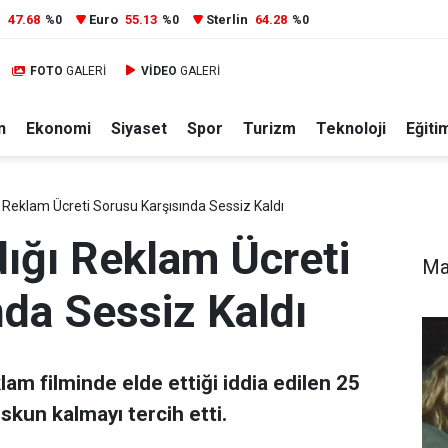
r
47.68
Euro
55.13
Sterlin
64.28
%0
%0
%0
FOTO
GALERİ
VİDEO
GALERİ
n
Ekonomi
Siyaset
Spor
Turizm
Teknoloji
Eğiti
 Reklam Ücreti Sorusu Karşısında Sessiz Kaldı
ığı Reklam Ücreti
Ma
da Sessiz Kaldı
am filminde elde ettiği iddia edilen 25
skun kalmayı tercih etti.