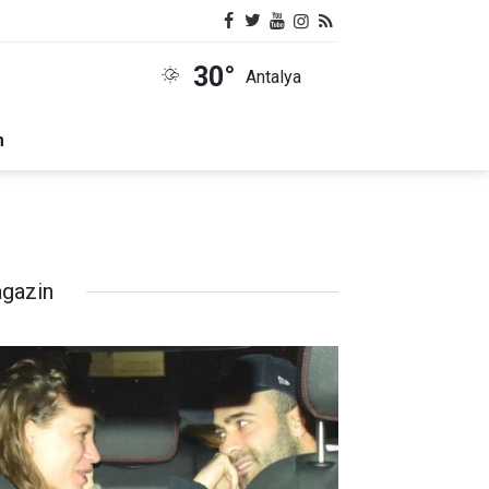
30°
Antalya
m
gazin