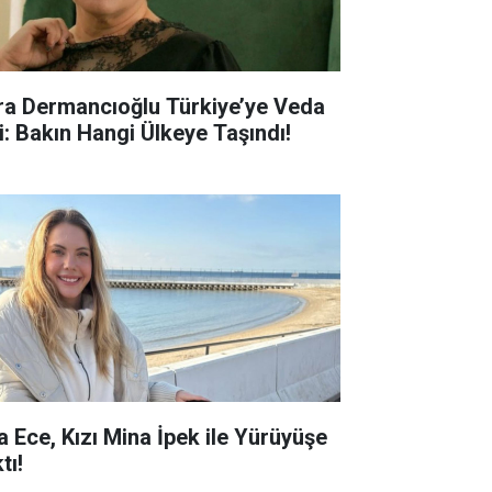
ra Dermancıoğlu Türkiye’ye Veda
ti: Bakın Hangi Ülkeye Taşındı!
a Ece, Kızı Mina İpek ile Yürüyüşe
tı!