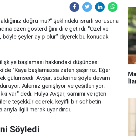
aldığınız doğru mu?" şeklindeki ısrarlı sorusuna
na özen gösterdiğini dile getirdi. "Özel ve
öyle şeyler ayıp olur" diyerek bu konudaki
r ilişkiye başlaması hakkındaki düşüncesi
ekilde "Kaya başlamazsa zaten şaşırırız. Eğer
Ma
erek gülümsedi. Avşar, sözlerine şöyle devam
İla
 duruyor. Ailemiz genişliyor ve çeşitleniyor.
ı var." dedi. Hülya Avşar, samimi ve içten
ilere teşekkür ederek, keyifli bir sohbetin
larıyla ilgili merak uyandırdı.
ini Söyledi