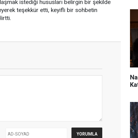
mak istediği hususları belirgin bir şekilde
erek teşekkür etti, keyifli bir sohbetin
rtti.
Na
Ka