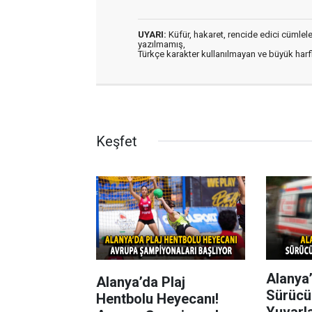
UYARI:
Küfür, hakaret, rencide edici cümleler 
yazılmamış,
Türkçe karakter kullanılmayan ve büyük har
Keşfet
Alanya’
Alanya’da Plaj
Sürücü
Hentbolu Heyecanı!
Yuvarl