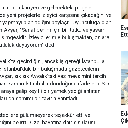
alarında kariyeri ve gelecekteki projeleri
yeni projelerle izleyici karşısına çıkacağını ve
r yapmayı planladığını paylaştı. Oyunculuğa olan
Es
n Avşar, "Sanat benim için bir tutku ve yaşam
Et
 simgesidir. İzleyicilerimle buluşmaktan, onlara
tluluk duyuyorum" dedi.
valık'ta geçirdiğini, ancak iş gereği İstanbul'a
kte İstanbul'daki bir buluşmada gazetecilerin
Avşar, sık sık Ayvalık'taki yaz mevsimini tercih
aman zaman İstanbul'a döndüğünü ifade etti. Son
 araya gelip keyifli bir yemek yediği anlatan
arı da samimi bir tavırla yanıtladı.
Ed
tecilere gülümseyerek teşekkür etti ve
Çık
ini belirtti. Özel hayatına dair sınırlarını