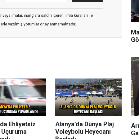
veya imalar, inançlara saldırı içeren, imla kuralları ile
flerle yazılmış yorumlar onaylanmamaktadır.
Ma
Gö
da Ehliyetsiz
Alanya’da Dünya Plaj
Ar
 Uçuruma
Voleybolu Heyecanı
Ga
andı
Başladı