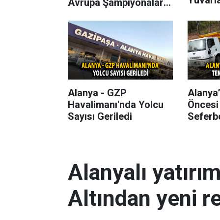
Avrupa Şampiyonaları
Başlıyor
Alanya - GZP
Alanya
Havalimanı'nda Yolcu
Öncesi
Sayısı Geriledi
Seferbe
Alanyalı yatırı
Altından yeni r