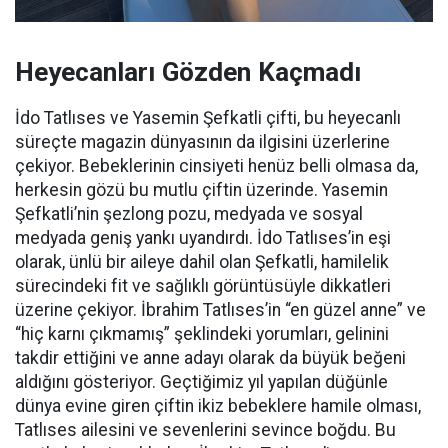
Heyecanları Gözden Kaçmadı
İdo Tatlıses ve Yasemin Şefkatli çifti, bu heyecanlı
süreçte magazin dünyasının da ilgisini üzerlerine
çekiyor. Bebeklerinin cinsiyeti henüz belli olmasa da,
herkesin gözü bu mutlu çiftin üzerinde. Yasemin
Şefkatli’nin şezlong pozu, medyada ve sosyal
medyada geniş yankı uyandırdı. İdo Tatlıses’in eşi
olarak, ünlü bir aileye dahil olan Şefkatli, hamilelik
sürecindeki fit ve sağlıklı görüntüsüyle dikkatleri
üzerine çekiyor. İbrahim Tatlıses’in “en güzel anne” ve
“hiç karnı çıkmamış” şeklindeki yorumları, gelinini
takdir ettiğini ve anne adayı olarak da büyük beğeni
aldığını gösteriyor. Geçtiğimiz yıl yapılan düğünle
dünya evine giren çiftin ikiz bebeklere hamile olması,
Tatlıses ailesini ve sevenlerini sevince boğdu. Bu