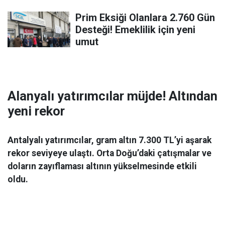
Prim Eksiği Olanlara 2.760 Gün
Desteği! Emeklilik için yeni
umut
Alanyalı yatırımcılar müjde! Altından
yeni rekor
Antalyalı yatırımcılar, gram altın 7.300 TL’yi aşarak
rekor seviyeye ulaştı. Orta Doğu’daki çatışmalar ve
doların zayıflaması altının yükselmesinde etkili
oldu.
Ekonomi
06 Mart 2026 08:44