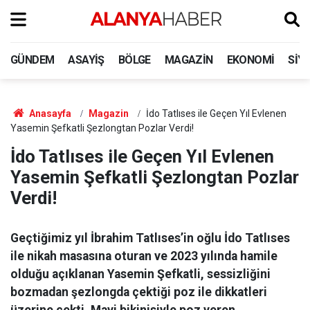
GÜNDEM
ASAYIŞ
BÖLGE
MAGAZIN
EKONOMI
SIY
Anasayfa
Magazin
İdo Tatlıses ile Geçen Yıl Evlenen
Yasemin Şefkatli Şezlongtan Pozlar Verdi!
İdo Tatlıses ile Geçen Yıl Evlenen
Yasemin Şefkatli Şezlongtan Pozlar
Verdi!
Geçtiğimiz yıl İbrahim Tatlıses’in oğlu İdo Tatlıses
ile nikah masasına oturan ve 2023 yılında hamile
olduğu açıklanan Yasemin Şefkatli, sessizliğini
bozmadan şezlongda çektiği poz ile dikkatleri