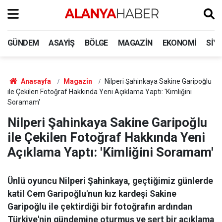
GÜNDEM
ASAYIŞ
BÖLGE
MAGAZIN
EKONOMI
SIY
Anasayfa
Magazin
Nilperi Şahinkaya Sakine Garipoğlu
ile Çekilen Fotoğraf Hakkında Yeni Açıklama Yaptı: 'Kimliğini
Soramam'
Nilperi Şahinkaya Sakine Garipoğlu
ile Çekilen Fotoğraf Hakkında Yeni
Açıklama Yaptı: 'Kimliğini Soramam'
Ünlü oyuncu Nilperi Şahinkaya, geçtiğimiz günlerde
katil Cem Garipoğlu'nun kız kardeşi Sakine
Garipoğlu ile çektirdiği bir fotoğrafın ardından
Türkiye'nin gündemine oturmuş ve sert bir açıklama