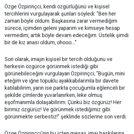
Özge Özpirinçci, kendi özgürlüğünü ve kişisel
tercihlerini vurgulayarak şunları söyledi: "Ben her
zaman böyle oldum. Başkasına zarar vermediğim
sürece, içimden geleni yaparım ve kimseye hesap
vermedim; artık böyle devam edeceğim. Üstelik şimdi
bir de kız anası oldum, ohooo..."
Son olarak, imajın kişisel bir tercih olduğunu ve
herkesin özgürce görünmek istediği gibi
görünebileceğini vurgulayan Özpirinçci, "Bugün, mini
eteğim ve iğne topuklu ayakkabılarımla bir davete
katılabilirim, yarın ise parkta çocuğumla eğlenceli bir
şekilde çimlerde yuvarlanırken, leke olmuş
eşofmanımla dolaşabilirim. Çünkü biz özgürüz! Her
birimiz özgürüz! Ve görünmek istediğimiz gibi
görünmekte serbestiz!" şeklinde sözlerine son verdi.
Özge Özpirinçci'nin bu içten mesajı, imaj baskılarına