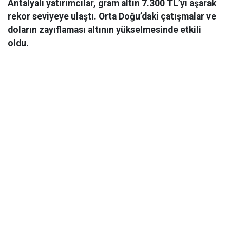
Antalyalı yatırımcılar, gram altın 7.300 TL’yi aşarak
rekor seviyeye ulaştı. Orta Doğu’daki çatışmalar ve
doların zayıflaması altının yükselmesinde etkili
oldu.
Ekonomi
06 Mart 2026 08:44