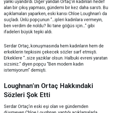
yankı uyandırdı. Diğer yandan Ortaç’ın kadınları hedef
alan bir çıkış yapması, gündemi bir kez daha sarstı. Bu
açıklamaları yaparken, eski karısı Chloe Loughnan'ı da
suçladı. Ünlü popçunun “…ipleri kadınlara vermeyin,
ben verdim de noldu? İki tane göğüs için…” gibi
ifadeleri büyük tepki aldı.
Serdar Ortaç, konuşmasında hem kadınların hem de
erkeklerin tepkisini çekecek sözler sarf etmişti.
Erkeklere “..size yazıklar olsun. Halbuki evreni yaratan
sizsiniz.” diyen popçu “Ben modern kadın
istemiyorum” demişti.
Loughnan’ın Ortaç Hakkındaki
Sözleri Şok Etti
Serdar Ortaç’ın eski eşi olan ve gündemden
düşmeyen Chloe Loughnan, yaptığı açıklamalarla