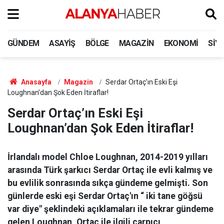
GÜNDEM
ASAYIŞ
BÖLGE
MAGAZIN
EKONOMI
SIY
Anasayfa
Magazin
Serdar Ortaç’ın Eski Eşi
Loughnan’dan Şok Eden İtiraflar!
Serdar Ortaç’ın Eski Eşi
Loughnan’dan Şok Eden İtiraflar!
İrlandalı model Chloe Loughnan, 2014-2019 yılları
arasında Türk şarkıcı Serdar Ortaç ile evli kalmış ve
bu evlilik sonrasında sıkça gündeme gelmişti. Son
günlerde eski eşi Serdar Ortaç'ın “ iki tane göğsü
var diye" şeklindeki açıklamaları ile tekrar gündeme
gelen Loughnan, Ortaç ile ilgili çarpıcı