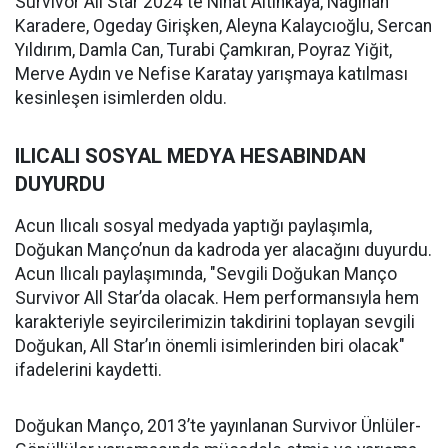
Survivor All Star 2024'te Nihat Altınkaya, Nagihan
Karadere, Ogeday Girişken, Aleyna Kalaycıoğlu, Sercan
Yıldırım, Damla Can, Turabi Çamkıran, Poyraz Yiğit,
Merve Aydın ve Nefise Karatay yarışmaya katılması
kesinleşen isimlerden oldu.
ILICALI SOSYAL MEDYA HESABINDAN
DUYURDU
Acun Ilıcalı sosyal medyada yaptığı paylaşımla,
Doğukan Manço’nun da kadroda yer alacağını duyurdu.
Acun Ilıcalı paylaşımında, "Sevgili Doğukan Manço
Survivor All Star’da olacak. Hem performansıyla hem
karakteriyle seyircilerimizin takdirini toplayan sevgili
Doğukan, All Star’ın önemli isimlerinden biri olacak"
ifadelerini kaydetti.
Doğukan Manço, 2013’te yayınlanan Survivor Ünlüler-