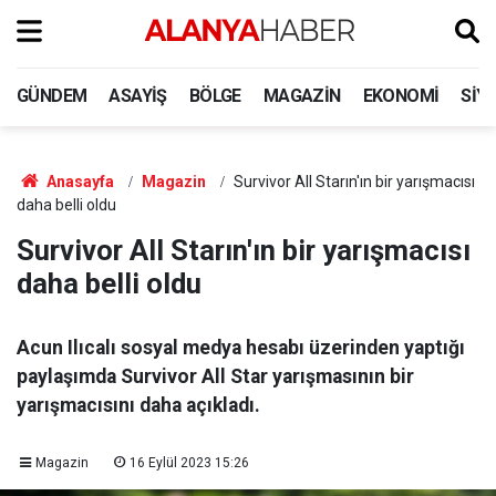
GÜNDEM
ASAYIŞ
BÖLGE
MAGAZIN
EKONOMI
SIY
Anasayfa
Magazin
Survivor All Starın'ın bir yarışmacısı
daha belli oldu
Survivor All Starın'ın bir yarışmacısı
daha belli oldu
Acun Ilıcalı sosyal medya hesabı üzerinden yaptığı
paylaşımda Survivor All Star yarışmasının bir
yarışmacısını daha açıkladı.
Magazin
16 Eylül 2023 15:26