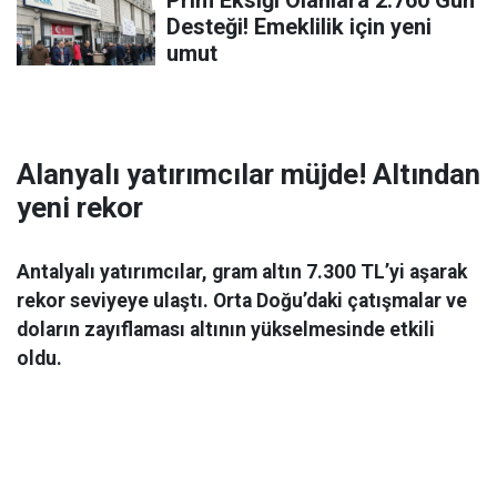
Prim Eksiği Olanlara 2.760 Gün
Desteği! Emeklilik için yeni
umut
Alanyalı yatırımcılar müjde! Altından
yeni rekor
Antalyalı yatırımcılar, gram altın 7.300 TL’yi aşarak
rekor seviyeye ulaştı. Orta Doğu’daki çatışmalar ve
doların zayıflaması altının yükselmesinde etkili
oldu.
Ekonomi
06 Mart 2026 08:44