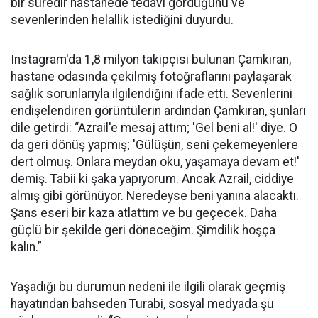
bir süredir hastanede tedavi gördüğünü ve
sevenlerinden helallik istediğini duyurdu.
Instagram'da 1,8 milyon takipçisi bulunan Çamkıran,
hastane odasında çekilmiş fotoğraflarını paylaşarak
sağlık sorunlarıyla ilgilendiğini ifade etti. Sevenlerini
endişelendiren görüntülerin ardından Çamkıran, şunları
dile getirdi: “Azrail'e mesaj attım; 'Gel beni al!' diye. O
da geri dönüş yapmış; 'Gülüşün, seni çekemeyenlere
dert olmuş. Onlara meydan oku, yaşamaya devam et!'
demiş. Tabii ki şaka yapıyorum. Ancak Azrail, ciddiye
almış gibi görünüyor. Neredeyse beni yanına alacaktı.
Şans eseri bir kaza atlattım ve bu geçecek. Daha
güçlü bir şekilde geri döneceğim. Şimdilik hoşça
kalın.”
Yaşadığı bu durumun nedeni ile ilgili olarak geçmiş
hayatından bahseden Turabi, sosyal medyada şu