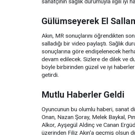
sanatçının sağlık durumuyla ilgili iyi h
Gülümseyerek El Sallam
Akın, MR sonuçlarını öğrendikten so
salladığı bir video paylaştı. Sağlık d
sonuçlarına göre endişelenecek herh
devam edilecek. Sizlere de dilek ve d
böyle birbirinden güzel ve iyi haberler 
getirdi.
Mutlu Haberler Geldi
Oyuncunun bu olumlu haberi, sanat dü
Onan, Nazan Şoray, Melek Baykal, Pın
Alkor, Ayşegül Aldinç ve Canan Ergüd
üzerinden Filiz Akın'a geçmiş olsun di