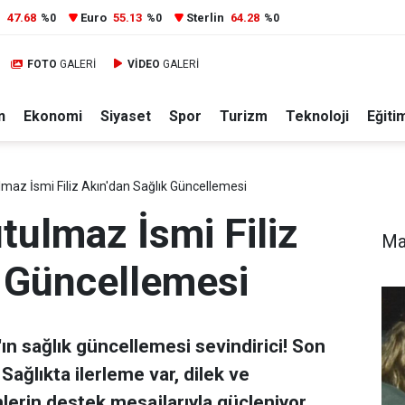
r
47.68
Euro
55.13
Sterlin
64.28
%0
%0
%0
FOTO
GALERİ
VİDEO
GALERİ
n
Ekonomi
Siyaset
Spor
Turizm
Teknoloji
Eğiti
maz İsmi Filiz Akın'dan Sağlık Güncellemesi
tulmaz İsmi Filiz
Ma
k Güncellemesi
'ın sağlık güncellemesi sevindirici! Son
ağlıkta ilerleme var, dilek ve
mlerin destek mesajlarıyla güçleniyor.