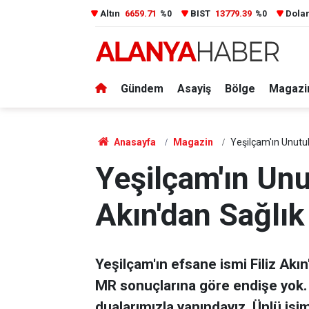
Altın
6659.71
BIST
13779.39
Dola
%0
%0
Gündem
Asayiş
Bölge
Magazi
Anasayfa
Magazin
Yeşilçam'ın Unutul
Yeşilçam'ın Unu
Akın'dan Sağlı
Yeşilçam'ın efsane ismi Filiz Akın
MR sonuçlarına göre endişe yok. S
dualarımızla yanındayız. Ünlü isi