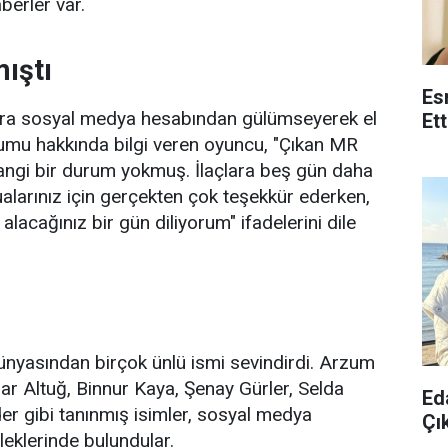
aberler var.
ıştı
Es
nra sosyal medya hesabından gülümseyerek el
Et
urumu hakkında bilgi veren oyuncu, "Çıkan MR
angi bir durum yokmuş. İlaçlara beş gün daha
ualarınız için gerçekten çok teşekkür ederken,
alacağınız bir gün diliyorum" ifadelerini dile
nyasından birçok ünlü ismi sevindirdi. Arzum
ar Altuğ, Binnur Kaya, Şenay Gürler, Selda
Ed
er gibi tanınmış isimler, sosyal medya
Çık
leklerinde bulundular.