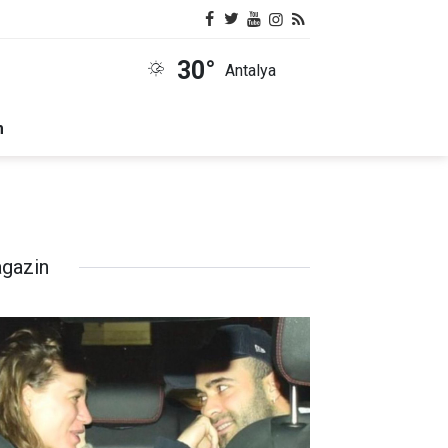
30°
Antalya
m
gazin