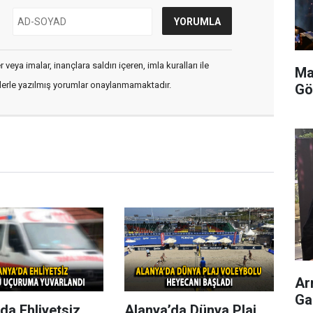
veya imalar, inançlara saldırı içeren, imla kuralları ile
Ma
flerle yazılmış yorumlar onaylanmamaktadır.
Gö
Ar
Ga
da Ehliyetsiz
Alanya’da Dünya Plaj