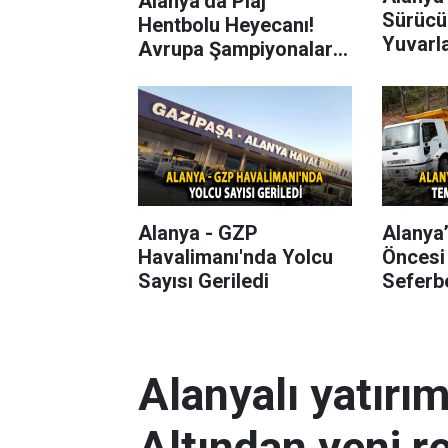
Alanya’da Plaj
Sürücü
Hentbolu Heyecanı!
Yuvarl
Avrupa Şampiyonaları
Başlıyor
Alanya - GZP
Alanya
Havalimanı'nda Yolcu
Öncesi
Sayısı Geriledi
Seferbe
Alanyalı yatırı
Altından yeni r