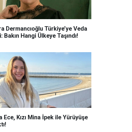
ra Dermancıoğlu Türkiye’ye Veda
ti: Bakın Hangi Ülkeye Taşındı!
a Ece, Kızı Mina İpek ile Yürüyüşe
tı!