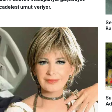
adelesi umut veriyor.
Se
Bar
Su
Ad