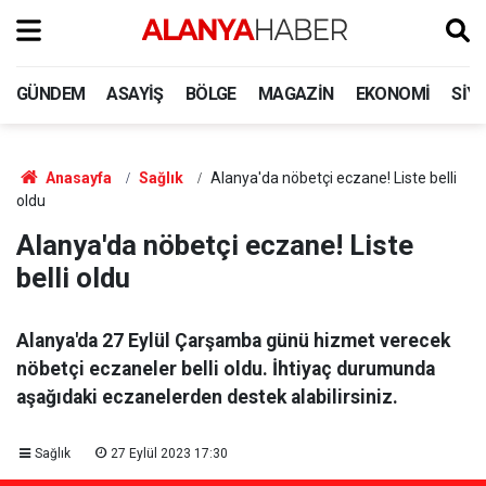
GÜNDEM
ASAYIŞ
BÖLGE
MAGAZIN
EKONOMI
SIY
Anasayfa
Sağlık
Alanya'da nöbetçi eczane! Liste belli
oldu
Alanya'da nöbetçi eczane! Liste
belli oldu
Alanya'da 27 Eylül Çarşamba günü hizmet verecek
nöbetçi eczaneler belli oldu. İhtiyaç durumunda
aşağıdaki eczanelerden destek alabilirsiniz.
Sağlık
27 Eylül 2023 17:30