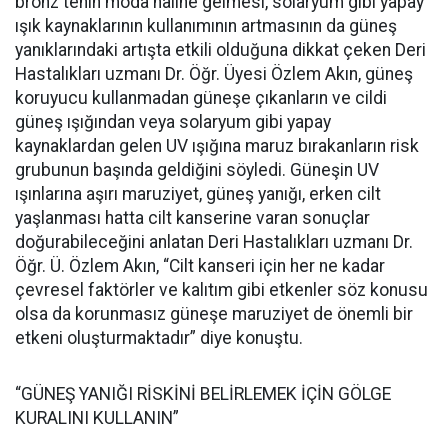
bronz tenin moda haline gelmesi, solaryum gibi yapay
ışık kaynaklarının kullanımının artmasının da güneş
yanıklarındaki artışta etkili olduğuna dikkat çeken Deri
Hastalıkları uzmanı Dr. Öğr. Üyesi Özlem Akın, güneş
koruyucu kullanmadan güneşe çıkanların ve cildi
güneş ışığından veya solaryum gibi yapay
kaynaklardan gelen UV ışığına maruz bırakanların risk
grubunun başında geldiğini söyledi. Güneşin UV
ışınlarına aşırı maruziyet, güneş yanığı, erken cilt
yaşlanması hatta cilt kanserine varan sonuçlar
doğurabileceğini anlatan Deri Hastalıkları uzmanı Dr.
Öğr. Ü. Özlem Akın, “Cilt kanseri için her ne kadar
çevresel faktörler ve kalıtım gibi etkenler söz konusu
olsa da korunmasız güneşe maruziyet de önemli bir
etkeni oluşturmaktadır” diye konuştu.
“GÜNEŞ YANIĞI RİSKİNİ BELİRLEMEK İÇİN GÖLGE
KURALINI KULLANIN”