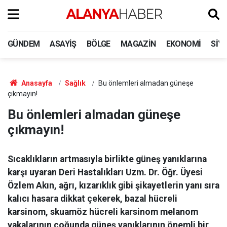
GÜNDEM
ASAYIŞ
BÖLGE
MAGAZIN
EKONOMI
SIY
Anasayfa
Sağlık
Bu önlemleri almadan güneşe
çıkmayın!
Bu önlemleri almadan güneşe
çıkmayın!
Sıcaklıkların artmasıyla birlikte güneş yanıklarına
karşı uyaran Deri Hastalıkları Uzm. Dr. Öğr. Üyesi
Özlem Akın, ağrı, kızarıklık gibi şikayetlerin yanı sıra
kalıcı hasara dikkat çekerek, bazal hücreli
karsinom, skuamöz hücreli karsinom melanom
vakalarının çoğunda güneş yanıklarının önemli bir