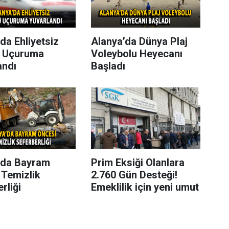
da Ehliyetsiz
Alanya’da Dünya Plaj
 Uçuruma
Voleybolu Heyecanı
andı
Başladı
’da Bayram
Prim Eksiği Olanlara
 Temizlik
2.760 Gün Desteği!
rliği
Emeklilik için yeni umut