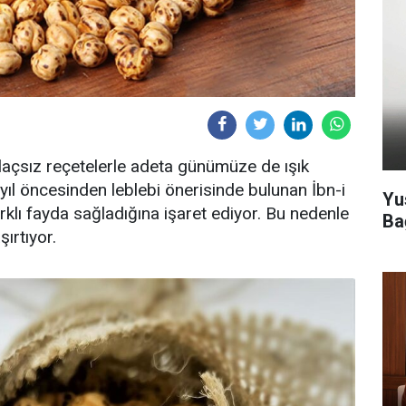
ilaçsız reçetelerle adeta günümüze de ışık
ıl öncesinden leblebi önerisinde bulunan İbn-i
Yu
arklı fayda sağladığına işaret ediyor. Bu nedenle
Ba
ırtıyor.