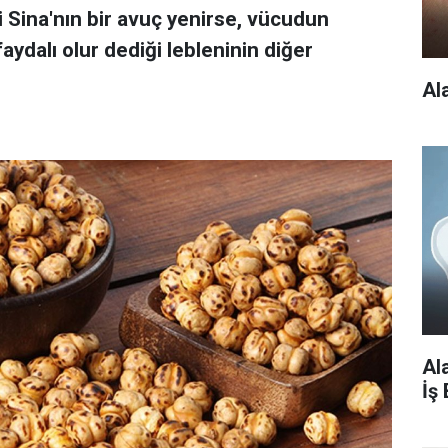
i Sina'nın bir avuç yenirse, vücudun
aydalı olur dediği lebleninin diğer
Al
Al
İş