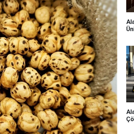
Al
Ün
Al
Çö