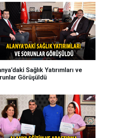
anya’daki Sağlık Yatırımları ve
runlar Görüşüldü