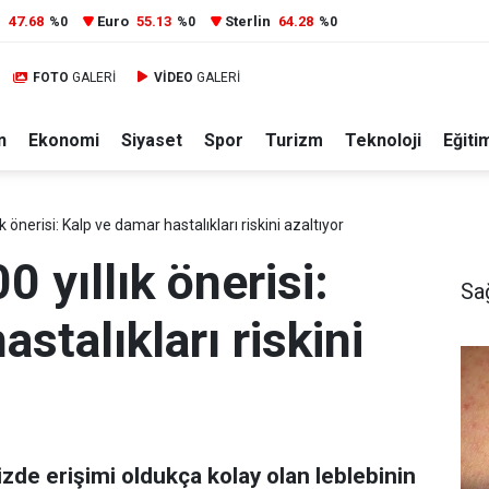
r
47.68
Euro
55.13
Sterlin
64.28
%0
%0
%0
FOTO
GALERİ
VİDEO
GALERİ
n
Ekonomi
Siyaset
Spor
Turizm
Teknoloji
Eğiti
ık önerisi: Kalp ve damar hastalıkları riskini azaltıyor
0 yıllık önerisi:
Sa
stalıkları riskini
izde erişimi oldukça kolay olan leblebinin