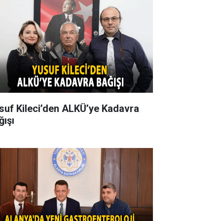
suf Kileci’den ALKÜ’ye Kadavra
ğışı