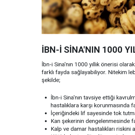
İBN-İ SİNA'NIN 1000 YI
İbn-i Sina'nın 1000 yıllık önerisi olara
farklı fayda sağlayabiliyor. Nitekim le
şekilde;
İbn-i Sina'nın tavsiye ettiği kavru
hastalıklara karşı korunmasında fay
İçeriğindeki lif sayesinde tok tutm
Kan şekerinin dengelenmesinde fayd
Kalp ve damar hastalıkları riskini az