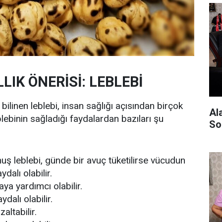
LLIK ÖNERİSİ: LEBLEBİ
k bilinen leblebi, insan sağlığı açısından birçok
Al
blebinin sağladığı faydalardan bazıları şu
So
lmuş leblebi, günde bir avuç tüketilirse vücudun
dalı olabilir.
aya yardımcı olabilir.
alı olabilir.
altabilir.