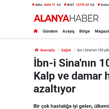
Altın
6659.71
BIST
13779.39
Dola
%0
%0
Gündem
Asayiş
Bölge
Magazi
Anasayfa
Sağlık
İbn-i Sina'nın 100 yıll
İbn-i Sina'nın 10
Kalp ve damar ha
azaltıyor
Bir çok hastalığa iyi gelen, ülkem