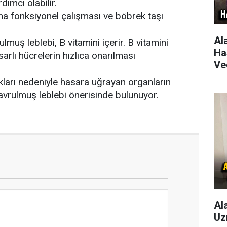
ımcı olabilir.
ha fonksiyonel çalışması ve böbrek taşı
Al
ulmuş leblebi, B vitamini içerir. B vitamini
Ha
rlı hücrelerin hızlıca onarılması
Ve
tıkları nedeniyle hasara uğrayan organların
 kavrulmuş leblebi önerisinde bulunuyor.
Al
Uz