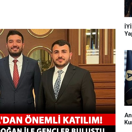
İY
Ya
An
Ku