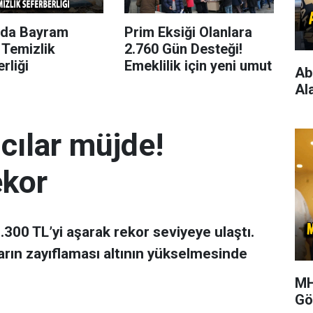
’da Bayram
Prim Eksiği Olanlara
 Temizlik
2.760 Gün Desteği!
rliği
Emeklilik için yeni umut
Ab
Al
mcılar müjde!
ekor
 7.300 TL’yi aşarak rekor seviyeye ulaştı.
arın zayıflaması altının yükselmesinde
MH
Gö