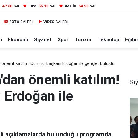
r
47.68
Euro
55.13
Sterlin
64.28
%0
%0
%0
FOTO
GALERİ
VİDEO
GALERİ
n
Ekonomi
Siyaset
Spor
Turizm
Teknoloji
Eğiti
 önemli katılım! Cumhurbaşkanı Erdoğan ile gençler buluştu
'dan önemli katılım!
Si
Erdoğan ile
u
li açıklamalarda bulunduğu programda