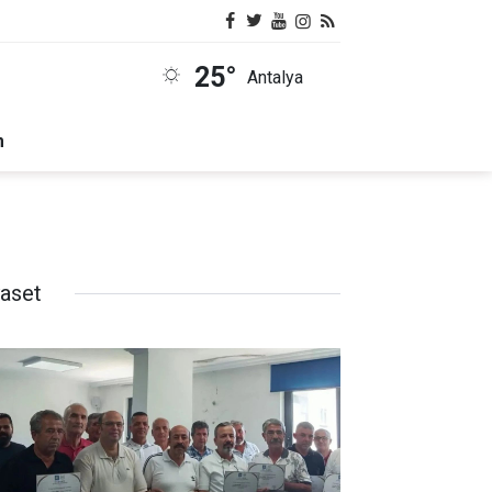
25°
Antalya
m
yaset