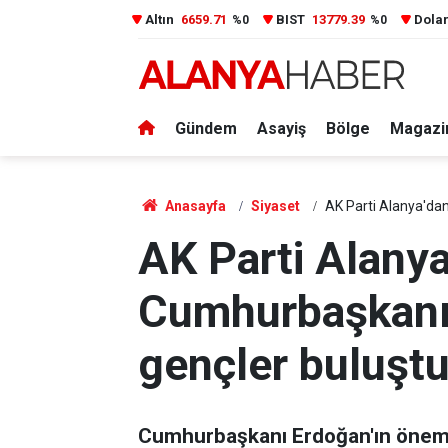
Altın
6659.71
BIST
13779.39
Dola
%0
%0
Gündem
Asayiş
Bölge
Magazi
Anasayfa
Siyaset
AK Parti Alanya'dan
AK Parti Alanya
Cumhurbaşkanı 
gençler buluşt
Cumhurbaşkanı Erdoğan'ın önem