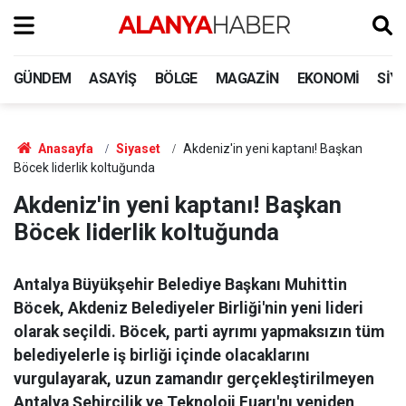
GÜNDEM
ASAYIŞ
BÖLGE
MAGAZIN
EKONOMI
SIY
Anasayfa
Siyaset
Akdeniz'in yeni kaptanı! Başkan
Böcek liderlik koltuğunda
Akdeniz'in yeni kaptanı! Başkan
Böcek liderlik koltuğunda
Antalya Büyükşehir Belediye Başkanı Muhittin
Böcek, Akdeniz Belediyeler Birliği'nin yeni lideri
olarak seçildi. Böcek, parti ayrımı yapmaksızın tüm
belediyelerle iş birliği içinde olacaklarını
vurgulayarak, uzun zamandır gerçekleştirilmeyen
Antalya Şehircilik ve Teknoloji Fuarı'nı yeniden