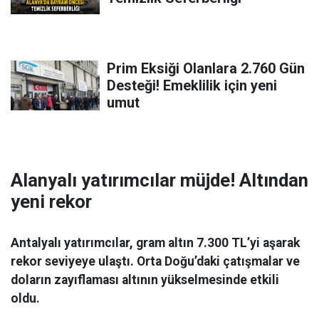
Prim Eksiği Olanlara 2.760 Gün
Desteği! Emeklilik için yeni
umut
Alanyalı yatırımcılar müjde! Altından
yeni rekor
Antalyalı yatırımcılar, gram altın 7.300 TL’yi aşarak
rekor seviyeye ulaştı. Orta Doğu’daki çatışmalar ve
doların zayıflaması altının yükselmesinde etkili
oldu.