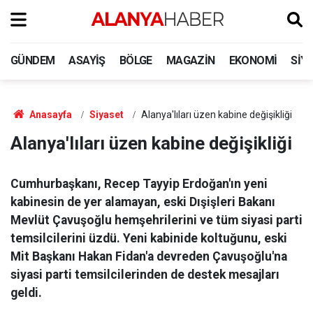
GÜNDEM
ASAYIŞ
BÖLGE
MAGAZIN
EKONOMI
SIY
Anasayfa
Siyaset
Alanya'lıları üzen kabine değişikliği
Alanya'lıları üzen kabine değişikliği
Cumhurbaşkanı, Recep Tayyip Erdoğan'ın yeni
kabinesin de yer alamayan, eski Dışişleri Bakanı
Mevlüt Çavuşoğlu hemşehrilerini ve tüm siyasi parti
temsilcilerini üzdü. Yeni kabinide koltuğunu, eski
Mit Başkanı Hakan Fidan'a devreden Çavuşoğlu'na
siyasi parti temsilcilerinden de destek mesajları
geldi.