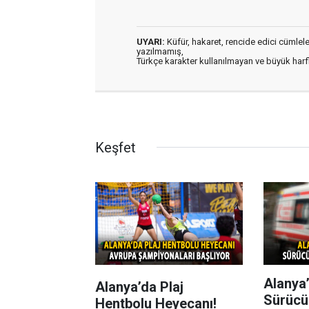
UYARI:
Küfür, hakaret, rencide edici cümleler 
yazılmamış,
Türkçe karakter kullanılmayan ve büyük har
Keşfet
Alanya’
Alanya’da Plaj
Sürücü
Hentbolu Heyecanı!