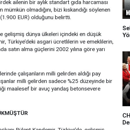
rdek ailenin bir aylık standart gıda harcaması
ın mümkün olmadığını, bizi kıskandığı söylenen
(1.900 EUR) olduğunu belirtti.
Se
de gelişmiş dünya ülkeleri içindeki en düşük
Yö
, Türkiye’deki asgari ücretlilerin ve emeklilerin,
da satın alma güçlerini 2002 yılına göre yarı
rinde çalışanların milli gelirden aldığı pay
ışanlar milli gelirden sadece %25 düzeyinde bir
nliği maalesef bir avuç yandaş betonsevere
BÜKMÜŞTÜR
CH
De
aşkanı Bülent Kandemir, Türkiye’de, gelişmiş