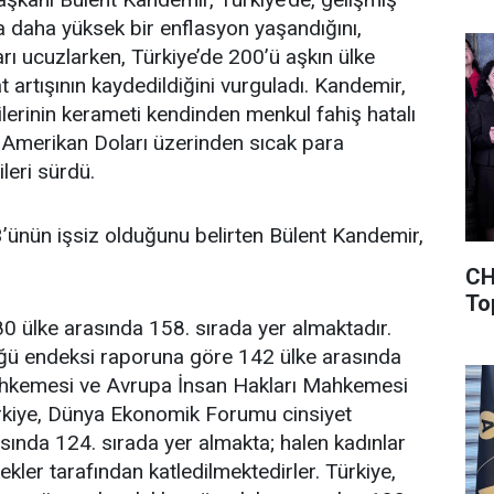
a daha yüksek bir enflasyon yaşandığını,
arı ucuzlarken, Türkiye’de 200’ü aşkın ülke
at artışının kaydedildiğini vurguladı. Kandemir,
cilerinin kerameti kendinden menkul fahiş hatalı
 Amerikan Doları üzerinden sıcak para
ileri sürdü.
 3’ünün işsiz olduğunu belirten Bülent Kandemir,
CH
To
0 ülke arasında 158. sırada yer almaktadır.
ğü endeksi raporuna göre 142 ülke arasında
ahkemesi ve Avrupa İnsan Hakları Mahkemesi
ürkiye, Dünya Ekonomik Forumu cinsiyet
asında 124. sırada yer almakta; halen kadınlar
ekler tarafından katledilmektedirler. Türkiye,