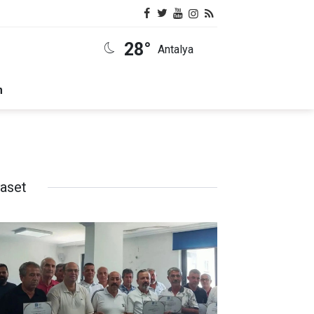
28°
Antalya
m
yaset