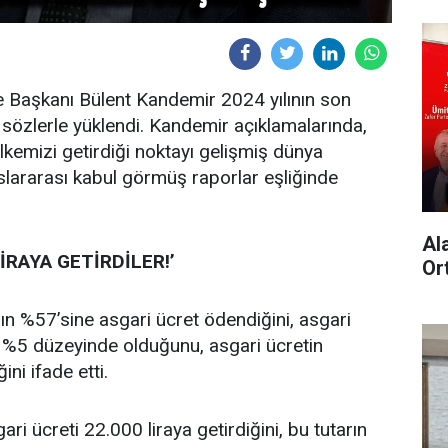
 Başkanı Bülent Kandemir 2024 yılının son
 sözlerle yüklendi. Kandemir açıklamalarında,
Ülkemizi getirdiği noktayı gelişmiş dünya
luslararası kabul görmüş raporlar eşliğinde
Al
LİRAYA GETİRDİLER!’
Or
rın %57’sine asgari ücret ödendiğini, asgari
a %5 düzeyinde olduğunu, asgari ücretin
ni ifade etti.
ari ücreti 22.000 liraya getirdiğini, bu tutarın