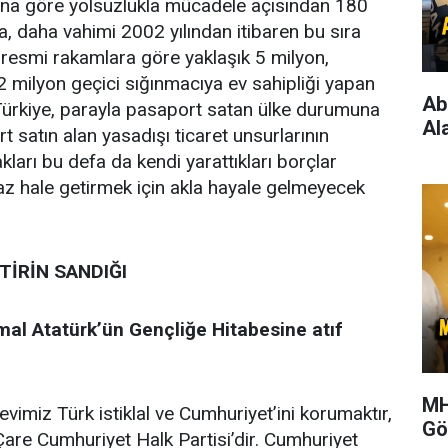
rına göre yolsuzlukla mücadele açısından 180
a, daha vahimi 2002 yılından itibaren bu sıra
, resmi rakamlara göre yaklaşık 5 milyon,
 milyon geçici sığınmacıya ev sahipliği yapan
Ab
Türkiye, parayla pasaport satan ülke durumuna
Al
t satın alan yasadışı ticaret unsurlarının
kları bu defa da kendi yarattıkları borçlar
az hale getirmek için akla hayale gelmeyecek
İRİN SANDIĞI
al Atatürk’ün Gençliğe Hitabesine atıf
MH
evimiz Türk istiklal ve Cumhuriyet’ini korumaktır,
Gö
Çare Cumhuriyet Halk Partisi’dir. Cumhuriyet