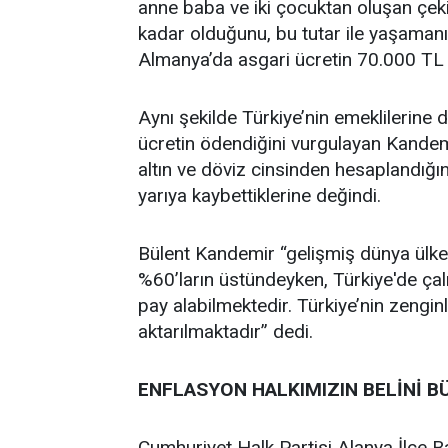
anne baba ve iki çocuktan oluşan çeki
kadar olduğunu, bu tutar ile yaşaman
Almanya’da asgari ücretin 70.000 TL 
Aynı şekilde Türkiye’nin emeklilerine 
ücretin ödendiğini vurgulayan Kandemir
altın ve döviz cinsinden hesaplandığın
yarıya kaybettiklerine değindi.
Bülent Kandemir “gelişmiş dünya ülkele
%60’ların üstündeyken, Türkiye'de çal
pay alabilmektedir. Türkiye’nin zengi
aktarılmaktadır” dedi.
ENFLASYON HALKIMIZIN BELİNİ 
Cumhuriyet Halk Partisi Alanya İlçe B