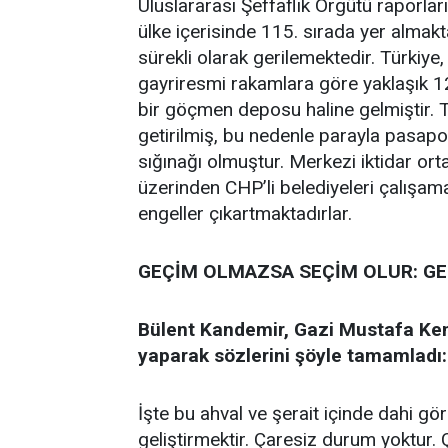
Uluslararası Şeffaflık Örgütü raporla
ülke içerisinde 115. sırada yer almakt
sürekli olarak gerilemektedir. Türkiye
gayriresmi rakamlara göre yaklaşık 12
bir göçmen deposu haline gelmiştir. 
getirilmiş, bu nedenle parayla pasapor
sığınağı olmuştur. Merkezi iktidar orta
üzerinden CHP’li belediyeleri çalışam
engeller çıkartmaktadırlar.
GEÇİM OLMAZSA SEÇİM OLUR: GET
Bülent Kandemir, Gazi Mustafa Kem
yaparak sözlerini şöyle tamamladı:
İşte bu ahval ve şerait içinde dahi gör
geliştirmektir. Çaresiz durum yoktur. 