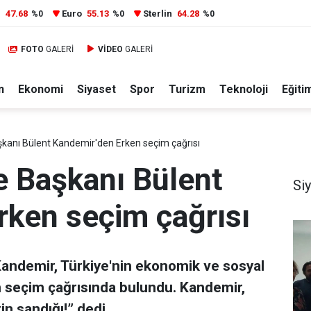
r
47.68
Euro
55.13
Sterlin
64.28
%0
%0
%0
FOTO
GALERİ
VİDEO
GALERİ
n
Ekonomi
Siyaset
Spor
Turizm
Teknoloji
Eğiti
şkanı Bülent Kandemir'den Erken seçim çağrısı
e Başkanı Bülent
Si
rken seçim çağrısı
Kandemir, Türkiye'nin ekonomik ve sosyal
n seçim çağrısında bulundu. Kandemir,
n sandığı!” dedi.