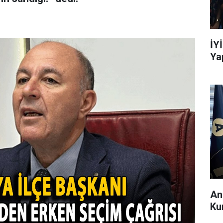
İY
Ya
An
Ku