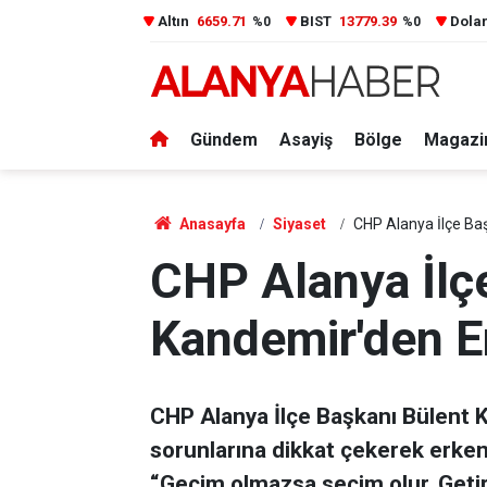
Altın
6659.71
BIST
13779.39
Dola
%0
%0
Gündem
Asayiş
Bölge
Magazi
Anasayfa
Siyaset
CHP Alanya İlçe Ba
CHP Alanya İlç
Kandemir'den E
CHP Alanya İlçe Başkanı Bülent 
sorunlarına dikkat çekerek erke
“Geçim olmazsa seçim olur. Getiri