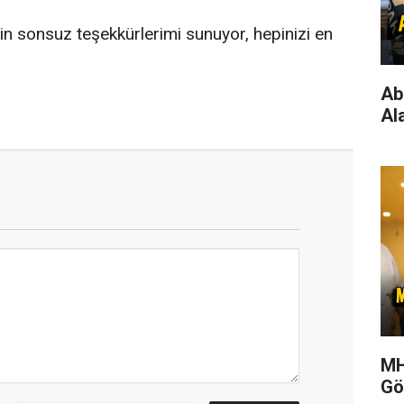
çin sonsuz teşekkürlerimi sunuyor, hepinizi en
Ab
Al
MH
Gö