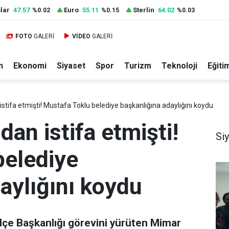
lar
47.57
Euro
55.11
Sterlin
64.02
%0.02
%0.15
%0.03
FOTO
GALERİ
VİDEO
GALERİ
n
Ekonomi
Siyaset
Spor
Turizm
Teknoloji
Eğiti
istifa etmişti! Mustafa Toklu belediye başkanlığına adaylığını koydu
dan istifa etmişti!
Si
belediye
aylığını koydu
 İlçe Başkanlığı görevini yürüten Mimar