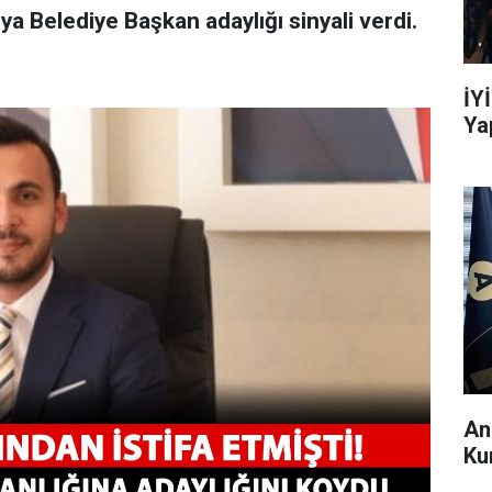
ya Belediye Başkan adaylığı sinyali verdi.
İY
Ya
An
Ku