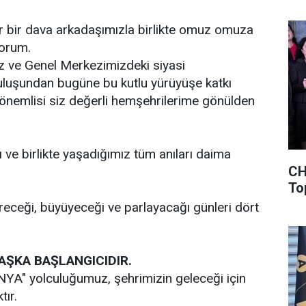
r bir dava arkadaşımızla birlikte omuz omuza
yorum.
miz ve Genel Merkezimizdeki siyasi
uruluşundan bugüne bu kutlu yürüyüşe katkı
 önemlisi siz değerli hemşehrilerime gönülden
 ve birlikte yaşadığımız tüm anıları daima
CH
To
ceği, büyüyeceği ve parlayacağı günleri dört
AŞKA BAŞLANGICIDIR.
YA" yolculuğumuz, şehrimizin geleceği için
tır.