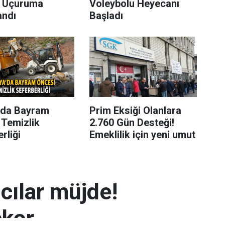
 Uçuruma
Voleybolu Heyecanı
andı
Başladı
’da Bayram
Prim Eksiği Olanlara
 Temizlik
2.760 Gün Desteği!
rliği
Emeklilik için yeni umut
mcılar müjde!
ekor