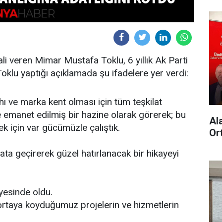
li veren Mimar Mustafa Toklu, 6 yıllık Ak Parti
 Toklu yaptığı açıklamada şu ifadelere yer verdi:
ahı ve marka kent olması için tüm teşkilat
e emanet edilmiş bir hazine olarak görerek; bu
Al
 için var gücümüzle çalıştık.
Or
yata geçirerek güzel hatırlanacak bir hikayeyi
ayesinde oldu.
 ortaya koyduğumuz projelerin ve hizmetlerin