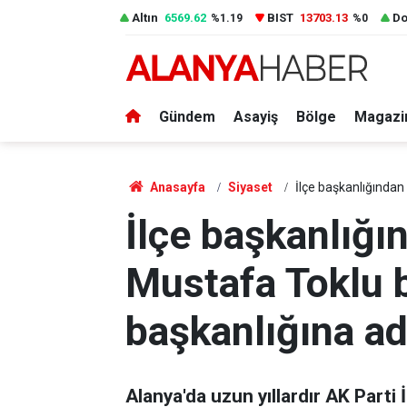
Altın
6569.62
BIST
13703.13
Do
%1.19
%0
Gündem
Asayiş
Bölge
Magazi
Anasayfa
Siyaset
İlçe başkanlığından 
İlçe başkanlığın
Mustafa Toklu 
başkanlığına ad
Alanya'da uzun yıllardır AK Parti