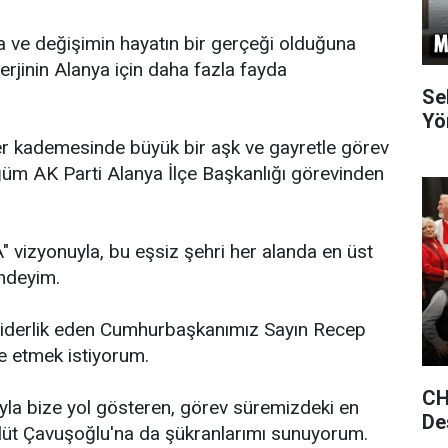
 ve değişimin hayatın bir gerçeği olduğuna
nerjinin Alanya için daha fazla fayda
Se
Yö
her kademesinde büyük bir aşk ve gayretle görev
tüğüm AK Parti Alanya İlçe Başkanlığı görevinden
 vizyonuyla, bu eşsiz şehri her alanda en üst
indeyim.
ze liderlik eden Cumhurbaşkanımız Sayın Recep
e etmek istiyorum.
CH
yla bize yol gösteren, görev süremizdeki en
De
üt Çavuşoğlu'na da şükranlarımı sunuyorum.