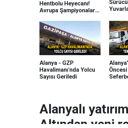
Sürücü
Hentbolu Heyecanı!
Yuvarl
Avrupa Şampiyonaları
Başlıyor
Alanya - GZP
Alanya
Havalimanı'nda Yolcu
Öncesi
Sayısı Geriledi
Seferbe
Alanyalı yatırı
Altından yeni r