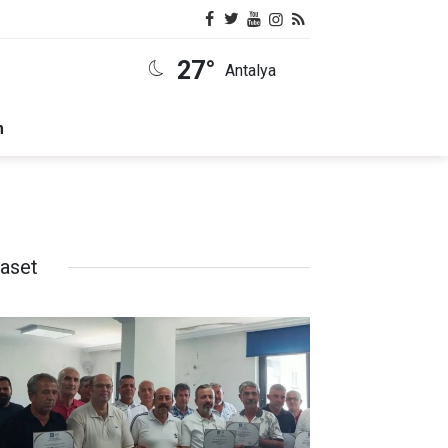
27°
Antalya
m
yaset