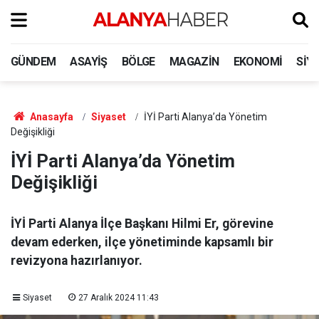
GÜNDEM
ASAYIŞ
BÖLGE
MAGAZIN
EKONOMI
SIY
Anasayfa
Siyaset
İYİ Parti Alanya’da Yönetim
Değişikliği
İYİ Parti Alanya’da Yönetim
Değişikliği
İYİ Parti Alanya İlçe Başkanı Hilmi Er, görevine
devam ederken, ilçe yönetiminde kapsamlı bir
revizyona hazırlanıyor.
Siyaset
27 Aralık 2024 11:43