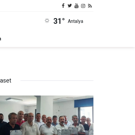
31°
Antalya
m
yaset