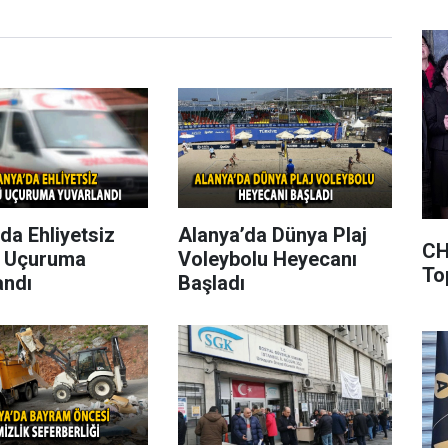
da Ehliyetsiz
Alanya’da Dünya Plaj
CH
 Uçuruma
Voleybolu Heyecanı
To
andı
Başladı