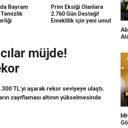
’da Bayram
Prim Eksiği Olanlara
 Temizlik
2.760 Gün Desteği!
rliği
Emeklilik için yeni umut
Ab
Al
mcılar müjde!
ekor
 7.300 TL’yi aşarak rekor seviyeye ulaştı.
arın zayıflaması altının yükselmesinde
MH
Gö