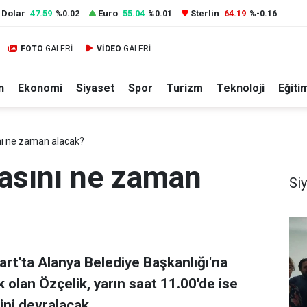
Dolar
47.59
Euro
55.04
Sterlin
64.19
%0.02
%0.01
%-0.16
FOTO
GALERİ
VİDEO
GALERİ
n
Ekonomi
Siyaset
Spor
Turizm
Teknoloji
Eğiti
ı ne zaman alacak?
asını ne zaman
Si
art'ta Alanya Belediye Başkanlığı'na
 olan Özçelik, yarın saat 11.00'de ise
ini devralacak.