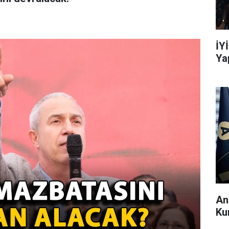
İY
Ya
An
Ku