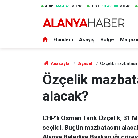
Altın
6554.41
BIST
13765.88
%0.96
%0.46
Gündem
Asayiş
Bölge
Magazi
Anasayfa
Siyaset
Özçelik mazbatasın
Özçelik mazbat
alacak?
CHP'li Osman Tarık Özçelik, 31 M
seçildi. Bugün mazbatasını alacak
Alanya Belediye Başkanlığı görev