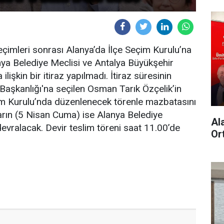
eçimleri sonrası Alanya’da İlçe Seçim Kurulu’na
nya Belediye Meclisi ve Antalya Büyükşehir
lişkin bir itiraz yapılmadı. İtiraz süresinin
Başkanlığı'na seçilen Osman Tarık Özçelik’in
im Kurulu’nda düzenlenecek törenle mazbatasını
yarın (5 Nisan Cuma) ise Alanya Belediye
Al
vralacak. Devir teslim töreni saat 11.00’de
Or