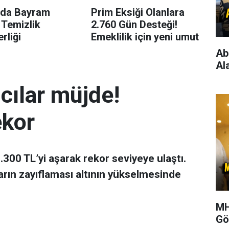
’da Bayram
Prim Eksiği Olanlara
 Temizlik
2.760 Gün Desteği!
rliği
Emeklilik için yeni umut
Ab
Al
mcılar müjde!
ekor
 7.300 TL’yi aşarak rekor seviyeye ulaştı.
arın zayıflaması altının yükselmesinde
MH
Gö