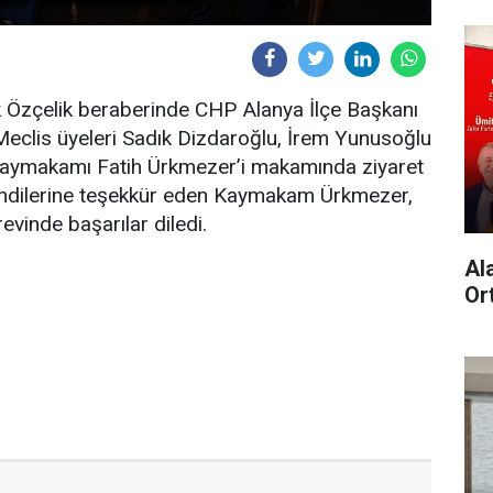
 Özçelik beraberinde CHP Alanya İlçe Başkanı
eclis üyeleri Sadık Dizdaroğlu, İrem Yunusoğlu
 Kaymakamı Fatih Ürkmezer’i makamında ziyaret
 kendilerine teşekkür eden Kaymakam Ürkmezer,
revinde başarılar diledi.
Al
Or