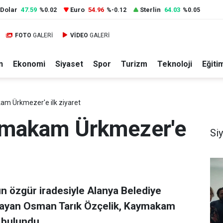
Dolar
47.59
Euro
54.96
Sterlin
64.03
%0.02
%-0.12
%0.05
FOTO
GALERİ
VİDEO
GALERİ
n
Ekonomi
Siyaset
Spor
Turizm
Teknoloji
Eğiti
am Ürkmezer'e ilk ziyaret
ymakam Ürkmezer'e
Si
ın özgür iradesiyle Alanya Belediye
şlayan Osman Tarık Özçelik, Kaymakam
 bulundu.