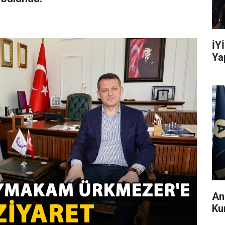
İY
Ya
An
Ku