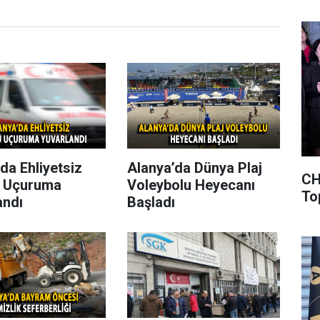
da Ehliyetsiz
Alanya’da Dünya Plaj
CH
 Uçuruma
Voleybolu Heyecanı
To
andı
Başladı