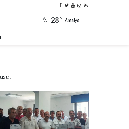
28°
Antalya
m
yaset