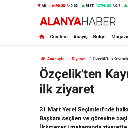
Altın
6490.28
BIST
13798.82
%-0.03
%0.7
Gündem
Asayiş
Bölge
Magazi
Anasayfa
Siyaset
Özçelik'ten Kaymak
Özçelik'ten Ka
ilk ziyaret
31 Mart Yerel Seçimleri'nde halk
Başkanı seçilen ve görevine ba
Ürkmezer’i makamında ziyarette