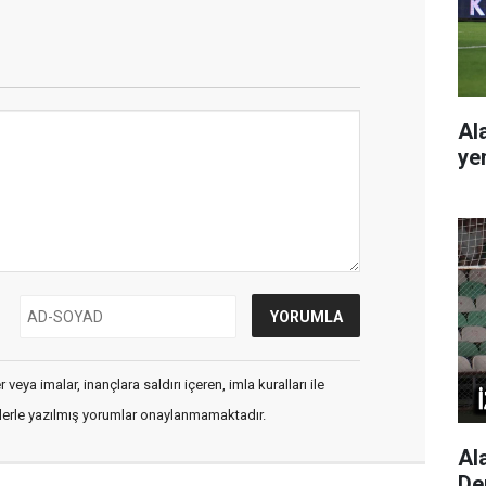
Al
ye
veya imalar, inançlara saldırı içeren, imla kuralları ile
flerle yazılmış yorumlar onaylanmamaktadır.
Al
De