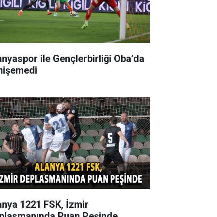
anyaspor ile Gençlerbirliği Oba’da
nişemedi
anya 1221 FSK, İzmir
plasmanında Puan Peşinde