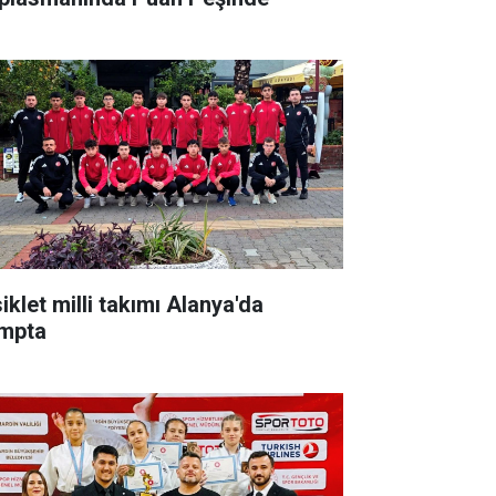
iklet milli takımı Alanya'da
mpta