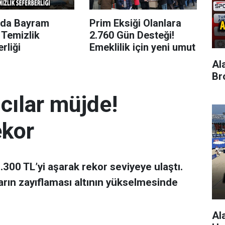
’da Bayram
Prim Eksiği Olanlara
 Temizlik
2.760 Gün Desteği!
rliği
Emeklilik için yeni umut
Al
Br
mcılar müjde!
ekor
 7.300 TL’yi aşarak rekor seviyeye ulaştı.
arın zayıflaması altının yükselmesinde
Al