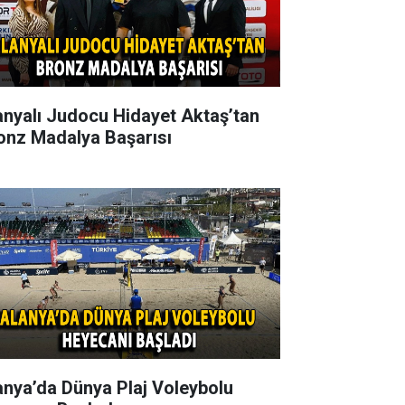
anyalı Judocu Hidayet Aktaş’tan
onz Madalya Başarısı
anya’da Dünya Plaj Voleybolu