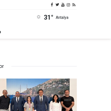
31°
Antalya
m
or