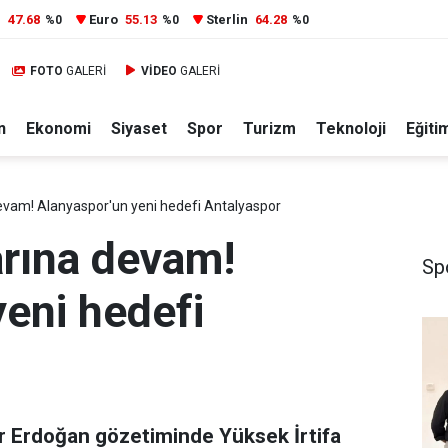
r
47.68
Euro
55.13
Sterlin
64.28
%0
%0
%0
FOTO
GALERİ
VİDEO
GALERİ
n
Ekonomi
Siyaset
Spor
Turizm
Teknoloji
Eğiti
vam! Alanyaspor'un yeni hedefi Antalyaspor
rına devam!
Sp
eni hedefi
r Erdoğan gözetiminde Yüksek İrtifa