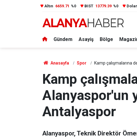
Altın
6659.71
BIST
13779.39
Dola
%0
%0
Gündem
Asayiş
Bölge
Magazi
Anasayfa
Spor
Kamp çalışmalarına de
Kamp çalışmala
Alanyaspor'un y
Antalyaspor
Alanyaspor, Teknik Direktör Öme