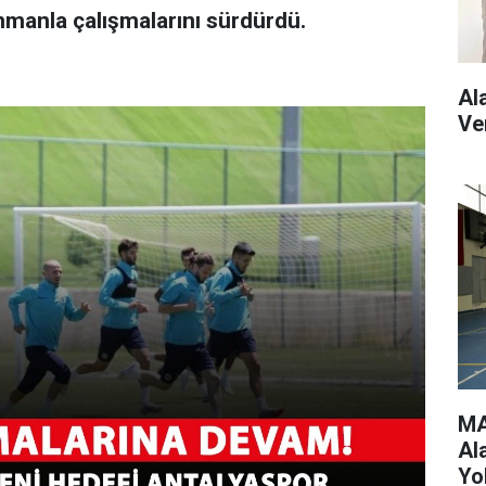
manla çalışmalarını sürdürdü.
Al
Ve
MA
Al
Yo