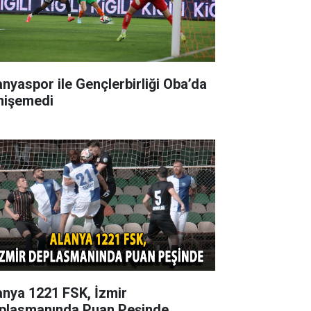
anyaspor ile Gençlerbirliği Oba’da
nişemedi
anya 1221 FSK, İzmir
plasmanında Puan Peşinde