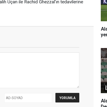
alih Uçan ile Rachid Ghezzal'ın tedavilerine
Al
ye
Al
De