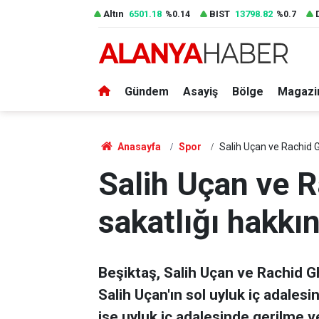
Altın
6501.18
BIST
13798.82
%0.14
%0.7
Gündem
Asayiş
Bölge
Magazi
Anasayfa
Spor
Salih Uçan ve Rachid G
Salih Uçan ve R
sakatlığı hakkı
Beşiktaş, Salih Uçan ve Rachid Ghe
Salih Uçan'ın sol uyluk iç adales
ise uyluk iç adalesinde gerilme ve