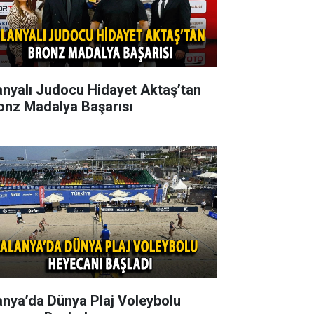
anyalı Judocu Hidayet Aktaş’tan
onz Madalya Başarısı
anya’da Dünya Plaj Voleybolu