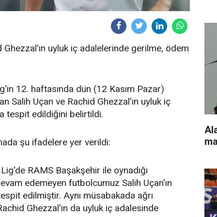
 Ghezzal'ın uyluk iç adalelerinde gerilme, ödem
g'in 12. haftasında dün (12 Kasım Pazar)
an Salih Uçan ve Rachid Ghezzal'ın uyluk iç
spit edildiğini belirtildi.
Al
ma
ada şu ifadelere yer verildi:
 Lig'de RAMS Başakşehir ile oynadığı
evam edemeyen futbolcumuz Salih Uçan'ın
espit edilmiştir. Aynı müsabakada ağrı
hid Ghezzal'ın da uyluk iç adalesinde