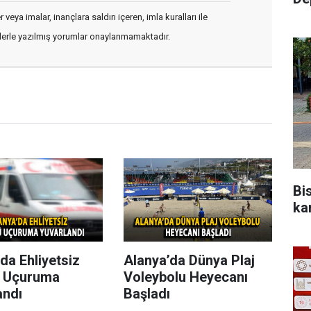
veya imalar, inançlara saldırı içeren, imla kuralları ile
flerle yazılmış yorumlar onaylanmamaktadır.
Bis
ka
da Ehliyetsiz
Alanya’da Dünya Plaj
 Uçuruma
Voleybolu Heyecanı
andı
Başladı