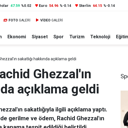
Dolar
47.59
Euro
54.96
Sterlin
64.15
%0.02
%-0.14
%-0.14
FOTO
GALERİ
VİDEO
GALERİ
n
Ekonomi
Siyaset
Spor
Turizm
Teknoloji
Eğiti
hezzal'ın sakatlığı hakkında açıklama geldi
achid Ghezzal'ın
Sp
nda açıklama geldi
zzal'ın sakatlığıyla ilgili açıklama yaptı.
inde gerilme ve ödem, Rachid Ghezzal'ın
 kanama tespit edildiği belirtildi.