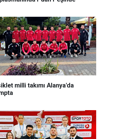
iklet milli takımı Alanya'da
mpta