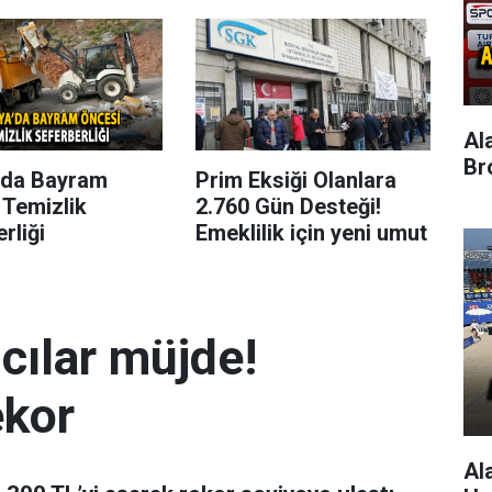
Al
Br
’da Bayram
Prim Eksiği Olanlara
 Temizlik
2.760 Gün Desteği!
rliği
Emeklilik için yeni umut
mcılar müjde!
ekor
Al