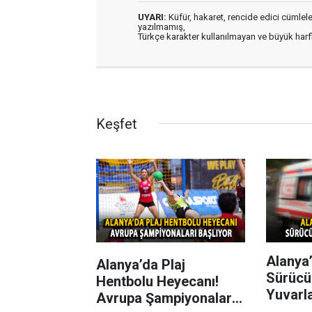
UYARI:
Küfür, hakaret, rencide edici cümleler 
yazılmamış,
Türkçe karakter kullanılmayan ve büyük har
Keşfet
Alanya’
Alanya’da Plaj
Sürücü
Hentbolu Heyecanı!
Yuvarl
Avrupa Şampiyonaları