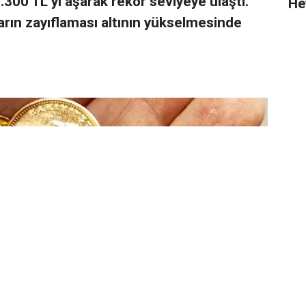
 7.300 TL’yi aşarak rekor seviyeye ulaştı.
He
arın zayıflaması altının yükselmesinde