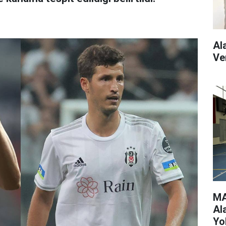
Al
Ve
MA
Al
Yo