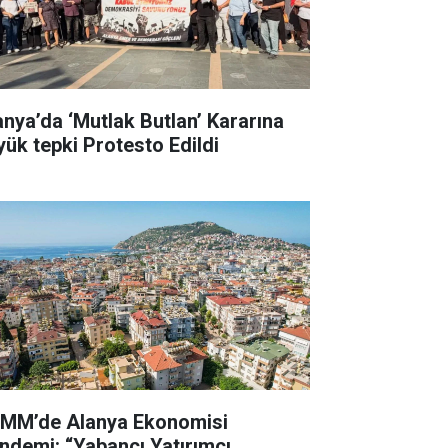
anya’da ‘Mutlak Butlan’ Kararına
yük tepki Protesto Edildi
MM’de Alanya Ekonomisi
ndemi: “Yabancı Yatırımcı