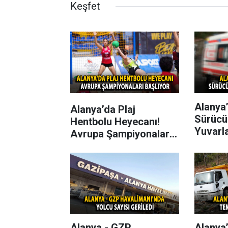
Keşfet
Alanya’
Alanya’da Plaj
Sürücü
Hentbolu Heyecanı!
Yuvarl
Avrupa Şampiyonaları
Başlıyor
Alanya - GZP
Alanya