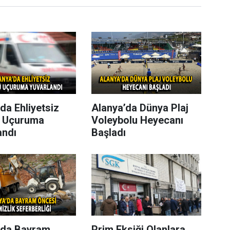
da Ehliyetsiz
Alanya’da Dünya Plaj
 Uçuruma
Voleybolu Heyecanı
andı
Başladı
’da Bayram
Prim Eksiği Olanlara