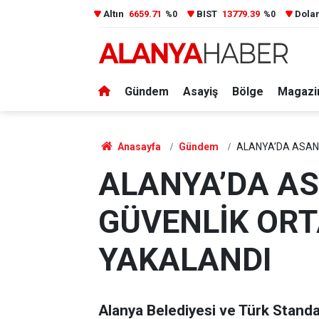
Altın
6659.71
BIST
13779.39
Dola
%0
%0
Gündem
Asayiş
Bölge
Magazi
Anasayfa
Gündem
ALANYA’DA ASAN
ALANYA’DA A
GÜVENLİK OR
YAKALANDI
Alanya Belediyesi ve Türk Standar