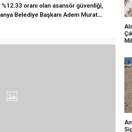
 %12.33 oranı olan asansör güvenliği,
. Alanya Belediye Başkanı Adem Murat...
Al
Çı
Mi
An
Si