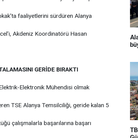
ak’ta faaliyetlerini sürdüren Alanya
ücel’i, Akdeniz Koordinatörü Hasan
Al
bü
TALAMASINI GERİDE BIRAKTI
Elektrik-Elektronik Mühendisi olmak
ren TSE Alanya Temsilciliği, geride kalan 5
ttüğü çalışmalarla başarılarına başarı
TB
Gü