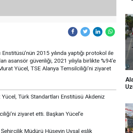
 Enstitüsü’nün 2015 yılında yaptığı protokol ile
 asansör güvenliği, 2021 yılıyla birlikte %94’e
urat Yücel, TSE Alanya Temsilciliği’ni ziyaret
Al
Uz
ücel, Türk Standartları Enstitüsü Akdeniz
iği’ni ziyaret etti. Başkan Yücel’e
 Şehircilik Müdürü Hüseyin Uysal eşlik