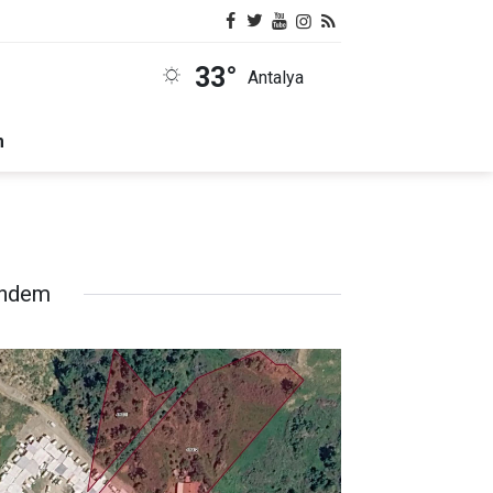
33°
Antalya
m
ndem