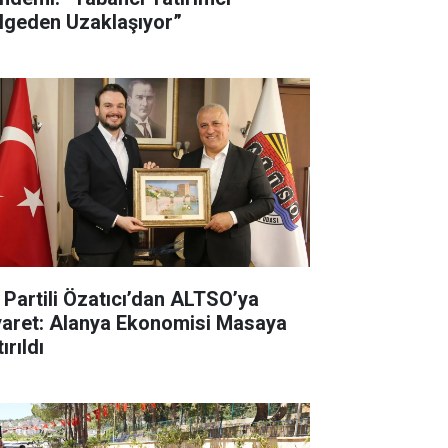
lgeden Uzaklaşıyor”
İ Partili Özatıcı’dan ALTSO’ya
yaret: Alanya Ekonomisi Masaya
ırıldı