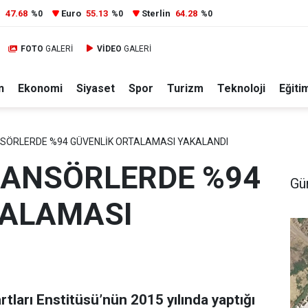
r
47.68
Euro
55.13
Sterlin
64.28
%0
%0
%0
FOTO
GALERİ
VİDEO
GALERİ
n
Ekonomi
Siyaset
Spor
Turizm
Teknoloji
Eğiti
SÖRLERDE %94 GÜVENLİK ORTALAMASI YAKALANDI
SANSÖRLERDE %94
Gü
TALAMASI
tları Enstitüsü’nün 2015 yılında yaptığı