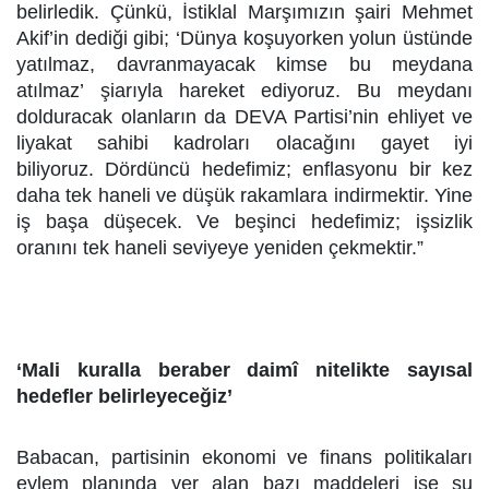
belirledik. Çünkü, İstiklal Marşımızın şairi Mehmet
Akif’in dediği gibi; ‘Dünya koşuyorken yolun üstünde
yatılmaz, davranmayacak kimse bu meydana
atılmaz’ şiarıyla hareket ediyoruz. Bu meydanı
dolduracak olanların da DEVA Partisi’nin ehliyet ve
liyakat sahibi kadroları olacağını gayet iyi
biliyoruz. Dördüncü hedefimiz; enflasyonu bir kez
daha tek haneli ve düşük rakamlara indirmektir. Yine
iş başa düşecek. Ve beşinci hedefimiz; işsizlik
oranını tek haneli seviyeye yeniden çekmektir.”
‘Mali kuralla beraber daimî nitelikte sayısal
hedefler belirleyeceğiz’
Babacan, partisinin ekonomi ve finans politikaları
eylem planında yer alan bazı maddeleri ise şu