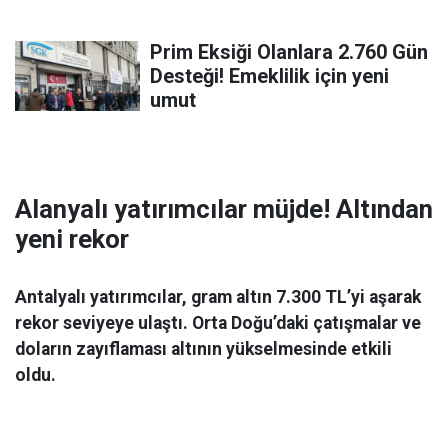
Prim Eksiği Olanlara 2.760 Gün
Desteği! Emeklilik için yeni
umut
Alanyalı yatırımcılar müjde! Altından
yeni rekor
Antalyalı yatırımcılar, gram altın 7.300 TL’yi aşarak
rekor seviyeye ulaştı. Orta Doğu’daki çatışmalar ve
doların zayıflaması altının yükselmesinde etkili
oldu.
Ekonomi
06 Mart 2026 08:44