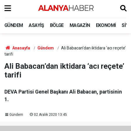
GÜNDEM
ASAYIŞ
BÖLGE
MAGAZIN
EKONOMI
SIY
Anasayfa
Gündem
Ali Babacan’dan iktidara ‘acı reçete’
tarifi
Ali Babacan’dan iktidara ‘acı reçete’
tarifi
DEVA Partisi Genel Başkanı Ali Babacan, partisinin
1.
Gündem
02 Aralık 2020 13:45