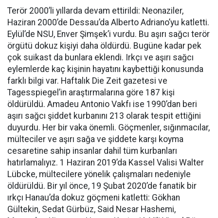
Terör 2000’li yıllarda devam ettirildi: Neonaziler,
Haziran 2000’de Dessau’da Alberto Adriano’yu katletti.
Eylül’de NSU, Enver Şimşek’i vurdu. Bu aşırı sağcı terör
örgütü dokuz kişiyi daha öldürdü. Bugüne kadar pek
çok suikast da bunlara eklendi. Irkçı ve aşırı sağcı
eylemlerde kaç kişinin hayatını kaybettiği konusunda
farklı bilgi var. Haftalık Die Zeit gazetesi ve
Tagesspiegel’in araştırmalarına göre 187 kişi
öldürüldü. Amadeu Antonio Vakfı ise 1990’dan beri
aşırı sağcı şiddet kurbanını 213 olarak tespit ettiğini
duyurdu. Her bir vaka önemli. Göçmenler, sığınmacılar,
mülteciler ve aşırı sağa ve şiddete karşı koyma
cesaretine sahip insanlar dahil tüm kurbanları
hatırlamalıyız. 1 Haziran 2019’da Kassel Valisi Walter
Lübcke, mültecilere yönelik çalışmaları nedeniyle
öldürüldü. Bir yıl önce, 19 Şubat 2020’de fanatik bir
ırkçı Hanau’da dokuz göçmeni katletti: Gökhan
Gültekin, Sedat Gürbüz, Said Nesar Hashemi,