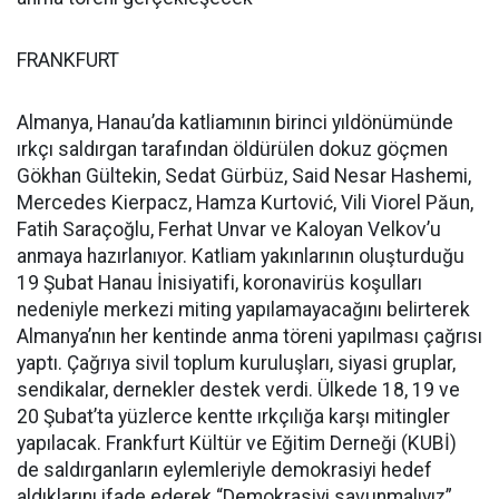
FRANKFURT
Almanya, Hanau’da katliamının birinci yıldönümünde
ırkçı saldırgan tarafından öldürülen dokuz göçmen
Gökhan Gültekin, Sedat Gürbüz, Said Nesar Hashemi,
Mercedes Kierpacz, Hamza Kurtović, Vili Viorel Păun,
Fatih Saraçoğlu, Ferhat Unvar ve Kaloyan Velkov’u
anmaya hazırlanıyor. Katliam yakınlarının oluşturduğu
19 Şubat Hanau İnisiyatifi, koronavirüs koşulları
nedeniyle merkezi miting yapılamayacağını belirterek
Almanya’nın her kentinde anma töreni yapılması çağrısı
yaptı. Çağrıya sivil toplum kuruluşları, siyasi gruplar,
sendikalar, dernekler destek verdi. Ülkede 18, 19 ve
20 Şubat’ta yüzlerce kentte ırkçılığa karşı mitingler
yapılacak. Frankfurt Kültür ve Eğitim Derneği (KUBİ)
de saldırganların eylemleriyle demokrasiyi hedef
aldıklarını ifade ederek “Demokrasiyi savunmalıyız”