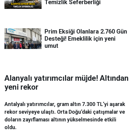
Temizlik Seferberliği
Prim Eksiği Olanlara 2.760 Gün
Desteği! Emeklilik için yeni
umut
Alanyalı yatırımcılar müjde! Altından
yeni rekor
Antalyalı yatırımcılar, gram altın 7.300 TL’yi aşarak
rekor seviyeye ulaştı. Orta Doğu’daki çatışmalar ve
doların zayıflaması altının yükselmesinde etkili
oldu.