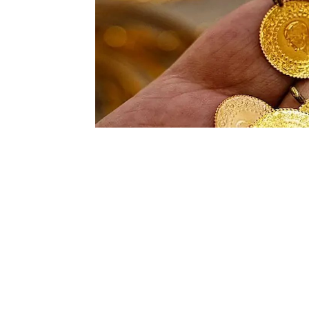
Gram altın, ABD, İsrail ve İran’da yaş