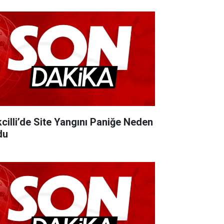
kcilli’de Site Yangını Paniğe Neden
du