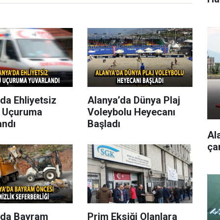
da Ehliyetsiz
Alanya’da Dünya Plaj
 Uçuruma
Voleybolu Heyecanı
andı
Başladı
Al
çar
’da Bayram
Prim Eksiği Olanlara