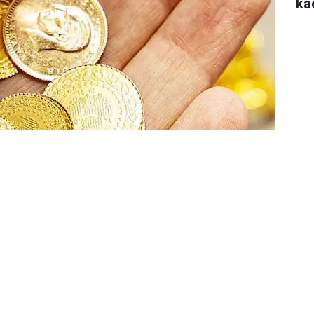
ka
anan çatışmaların Orta Doğu’yu ateş hattına