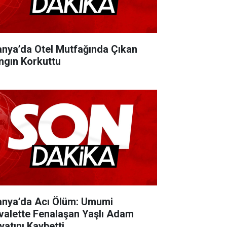
anya’da Otel Mutfağında Çıkan
ngın Korkuttu
anya’da Acı Ölüm: Umumi
valette Fenalaşan Yaşlı Adam
yatını Kaybetti