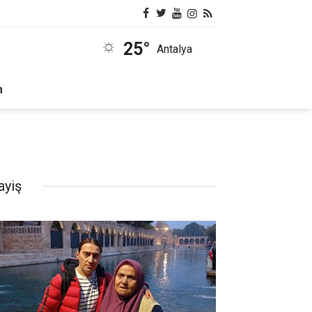
25°
Antalya
m
ayiş