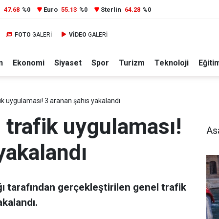
r
47.68
Euro
55.13
Sterlin
64.28
%0
%0
%0
FOTO
GALERİ
VİDEO
GALERİ
n
Ekonomi
Siyaset
Spor
Turizm
Teknoloji
Eğiti
ik uygulaması! 3 aranan şahıs yakalandı
 trafik uygulaması!
As
yakalandı
 tarafından gerçekleştirilen genel trafik
kalandı.