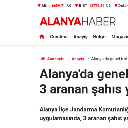
Altın
6659.71
BIST
13779.39
Dola
%0
%0
Gündem
Asayiş
Bölge
Magazi
Anasayfa
Asayiş
Alanya'da genel traf
Alanya'da genel
3 aranan şahıs 
Alanya İlçe Jandarma Komutanlığı
uygulamasında, 3 aranan şahıs ya