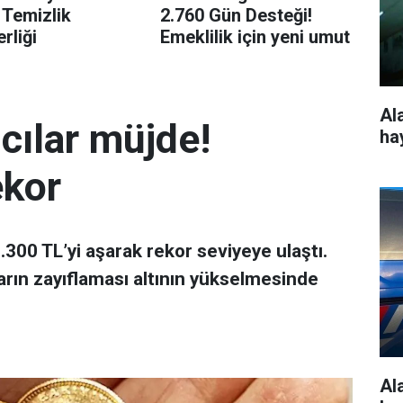
 Temizlik
2.760 Gün Desteği!
rliği
Emeklilik için yeni umut
Al
mcılar müjde!
ha
ekor
 7.300 TL’yi aşarak rekor seviyeye ulaştı.
arın zayıflaması altının yükselmesinde
Al