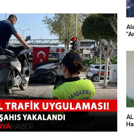
Al
"A
AL
Ha