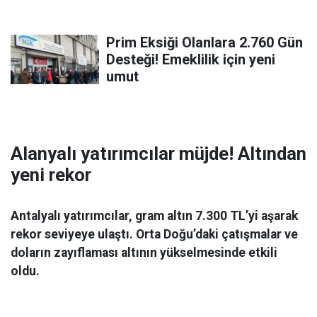
Prim Eksiği Olanlara 2.760 Gün
Desteği! Emeklilik için yeni
umut
Alanyalı yatırımcılar müjde! Altından
yeni rekor
Antalyalı yatırımcılar, gram altın 7.300 TL’yi aşarak
rekor seviyeye ulaştı. Orta Doğu’daki çatışmalar ve
doların zayıflaması altının yükselmesinde etkili
oldu.
Ekonomi
06 Mart 2026 08:44