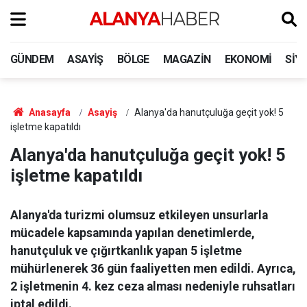
GÜNDEM
ASAYIŞ
BÖLGE
MAGAZIN
EKONOMI
SIY
Anasayfa
Asayiş
Alanya'da hanutçuluğa geçit yok! 5
işletme kapatıldı
Alanya'da hanutçuluğa geçit yok! 5
işletme kapatıldı
Alanya'da turizmi olumsuz etkileyen unsurlarla
mücadele kapsamında yapılan denetimlerde,
hanutçuluk ve çığırtkanlık yapan 5 işletme
mühürlenerek 36 gün faaliyetten men edildi. Ayrıca,
2 işletmenin 4. kez ceza alması nedeniyle ruhsatları
iptal edildi.