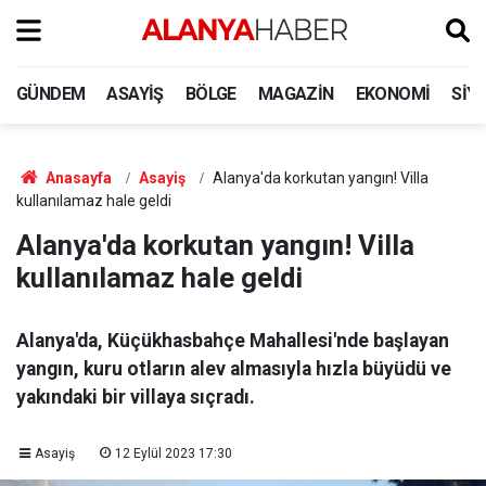
GÜNDEM
ASAYIŞ
BÖLGE
MAGAZIN
EKONOMI
SIY
Anasayfa
Asayiş
Alanya'da korkutan yangın! Villa
kullanılamaz hale geldi
Alanya'da korkutan yangın! Villa
kullanılamaz hale geldi
Alanya'da, Küçükhasbahçe Mahallesi'nde başlayan
yangın, kuru otların alev almasıyla hızla büyüdü ve
yakındaki bir villaya sıçradı.
Asayiş
12 Eylül 2023 17:30