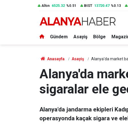
Altın
6525.32
BIST
13720.47
%0.51
%0.13
Gündem
Asayiş
Bölge
Magazi
Anasayfa
Asayiş
Alanya'da market bask
Alanya'da marke
sigaralar ele geç
Alanya'da jandarma ekipleri Kadı
operasyonda kaçak sigara ve elek