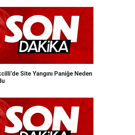
kcilli’de Site Yangını Paniğe Neden
du