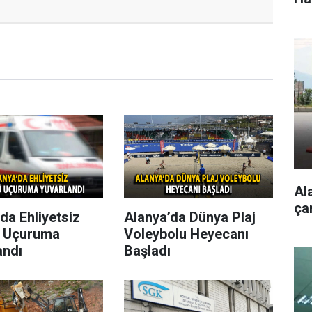
Al
çar
da Ehliyetsiz
Alanya’da Dünya Plaj
 Uçuruma
Voleybolu Heyecanı
andı
Başladı