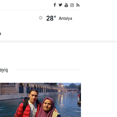
28°
Antalya
m
ayiş