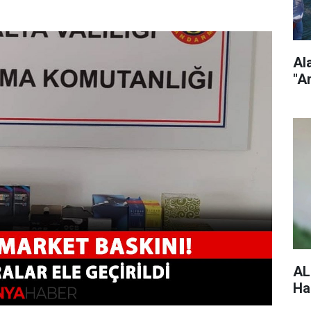
Al
"A
AL
Ha