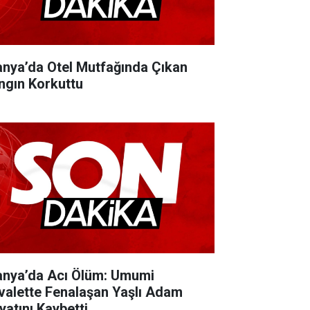
anya’da Otel Mutfağında Çıkan
ngın Korkuttu
anya’da Acı Ölüm: Umumi
valette Fenalaşan Yaşlı Adam
yatını Kaybetti