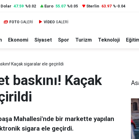
Dolar
47.59
Euro
55.07
Sterlin
63.97
%0.02
%0.05
%-0.04
FOTO
GALERİ
VİDEO
GALERİ
n
Ekonomi
Siyaset
Spor
Turizm
Teknoloji
Eğiti
ını! Kaçak sigaralar ele geçirildi
t baskını! Kaçak
As
irildi
paşa Mahallesi'nde bir markette yapılan
tronik sigara ele geçirdi.