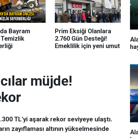
’da Bayram
Prim Eksiği Olanlara
 Temizlik
2.760 Gün Desteği!
Al
rliği
Emeklilik için yeni umut
ha
mcılar müjde!
ekor
 7.300 TL’yi aşarak rekor seviyeye ulaştı.
arın zayıflaması altının yükselmesinde
Al