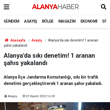
GÜNDEM
ASAYIŞ
BÖLGE
MAGAZIN
EKONOMI
SIY
Anasayfa
Asayiş
Alanya'da sıkı denetim! 1 aranan
şahıs yakalandı
Alanya'da sıkı denetim! 1 aranan
şahıs yakalandı
Alanya İlçe Jandarma Komutanlığı, sıkı bir trafik
denetimi gerçekleştirerek 1 aranan şahsı yakaladı.
Asayiş
07 Kasım 2023 16:29