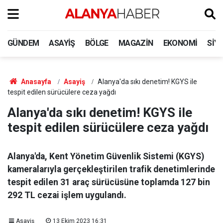
GÜNDEM
ASAYIŞ
BÖLGE
MAGAZIN
EKONOMI
SIY
Anasayfa
Asayiş
Alanya'da sıkı denetim! KGYS ile
tespit edilen sürücülere ceza yağdı
Alanya'da sıkı denetim! KGYS ile
tespit edilen sürücülere ceza yağdı
Alanya'da, Kent Yönetim Güvenlik Sistemi (KGYS)
kameralarıyla gerçekleştirilen trafik denetimlerinde
tespit edilen 31 araç sürücüsüne toplamda 127 bin
292 TL cezai işlem uygulandı.
Asayiş
13 Ekim 2023 16:31