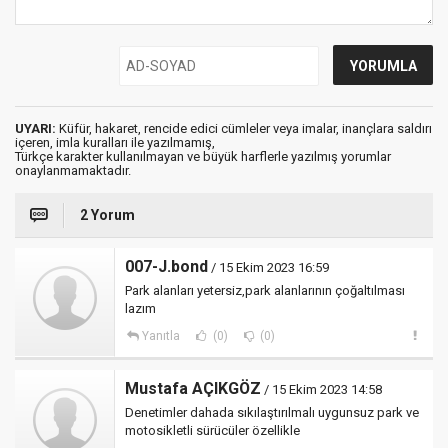
UYARI:
Küfür, hakaret, rencide edici cümleler veya imalar, inançlara saldırı
içeren, imla kuralları ile yazılmamış,
Türkçe karakter kullanılmayan ve büyük harflerle yazılmış yorumlar
onaylanmamaktadır.
2 Yorum
007-J.bond
/ 15 Ekim 2023 16:59
Park alanları yetersiz,park alanlarının çoğaltılması
lazım
Yanıtla
(0)
(0)
Mustafa AÇIKGÖZ
/ 15 Ekim 2023 14:58
Denetimler dahada sıkılaştırılmalı uygunsuz park ve
motosikletli sürücüler özellikle