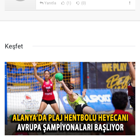
Yanıtla
(1)
(0)
Keşfet