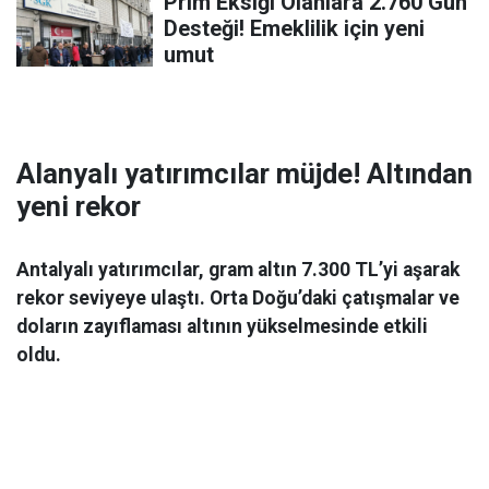
Prim Eksiği Olanlara 2.760 Gün
Desteği! Emeklilik için yeni
umut
Alanyalı yatırımcılar müjde! Altından
yeni rekor
Antalyalı yatırımcılar, gram altın 7.300 TL’yi aşarak
rekor seviyeye ulaştı. Orta Doğu’daki çatışmalar ve
doların zayıflaması altının yükselmesinde etkili
oldu.
Ekonomi
06 Mart 2026 08:44