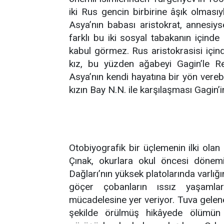
iki Rus gencin birbirine âşık olması
Asya’nın babası aristokrat, annesiys
farklı bu iki sosyal tabakanın içinde
kabul görmez. Rus aristokrasisi iç
kız, bu yüzden ağabeyi Gagin’le Re
Asya’nın kendi hayatına bir yön vereb
kızın Bay N.N. ile karşılaşması Gagin’
Otobiyografik bir üçlemenin ilki ola
Çınak, okurlara okul öncesi dönemi
Dağları’nın yüksek platolarında varlığ
göçer çobanların ıssız yaşamlar
mücadelesine yer veriyor. Tuva gelene
şekilde örülmüş hikâyede ölümün 