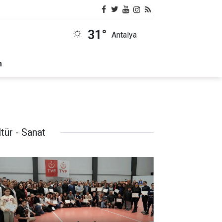
31°
Antalya
m
tür - Sanat