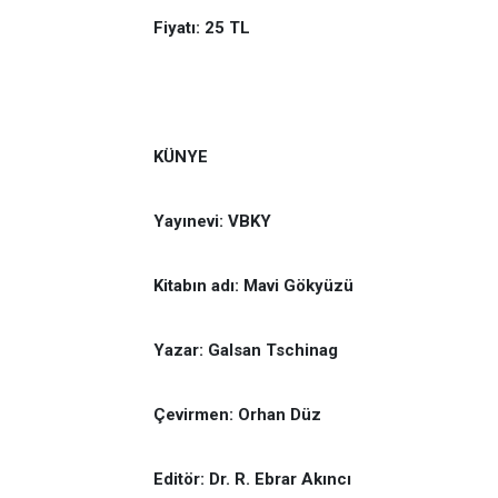
Fiyatı: 25 TL
KÜNYE
Yayınevi: VBKY
Kitabın adı: Mavi Gökyüzü
Yazar: Galsan Tschinag
Çevirmen: Orhan Düz
Editör: Dr. R. Ebrar Akıncı