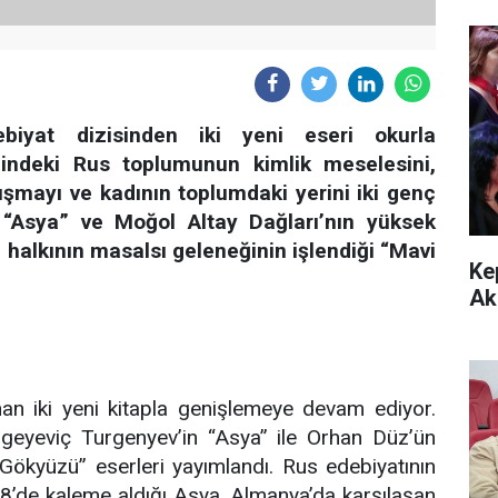
ebiyat dizisinden iki yeni eseri okurla
indeki Rus toplumunun kimlik meselesini,
tışmayı ve kadının toplumdaki yerini iki genç
 “Asya” ve Moğol Altay Dağları’nın yüksek
a halkının masalsı geleneğinin işlendiği “Mavi
Ke
Ak
nan iki yeni kitapla genişlemeye devam ediyor.
rgeyeviç Turgenyev’in “Asya” ile Orhan Düz’ün
 Gökyüzü” eserleri yayımlandı. Rus edebiyatının
8’de kaleme aldığı Asya, Almanya’da karşılaşan