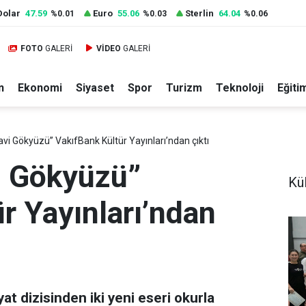
Dolar
47.59
Euro
55.06
Sterlin
64.04
%0.01
%0.03
%0.06
FOTO
GALERİ
VİDEO
GALERİ
n
Ekonomi
Siyaset
Spor
Turizm
Teknoloji
Eğiti
vi Gökyüzü” VakıfBank Kültür Yayınları’ndan çıktı
i Gökyüzü”
Kül
r Yayınları’ndan
at dizisinden iki yeni eseri okurla