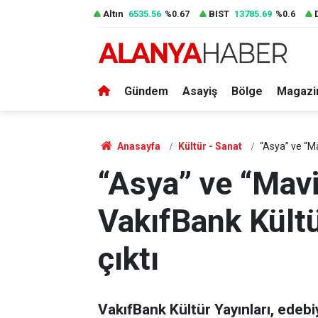
Altın
6535.56
BIST
13785.69
%0.67
%0.6
Gündem
Asayiş
Bölge
Magazi
Anasayfa
Kültür - Sanat
“Asya” ve “Ma
“Asya” ve “Mav
VakıfBank Kültü
çıktı
VakıfBank Kültür Yayınları, edebiy