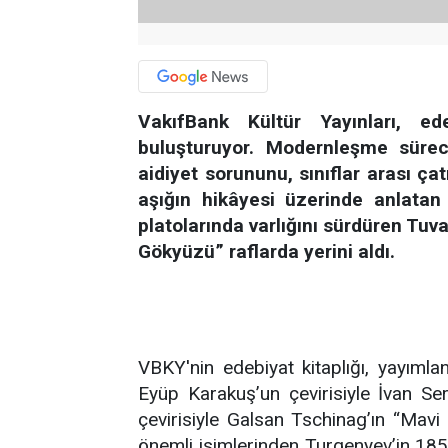
VakıfBank Kültür Yayınları, ed
buluşturuyor. Modernleşme sürec
aidiyet sorununu, sınıflar arası ça
aşığın hikâyesi üzerinde anlatan
platolarında varlığını sürdüren Tuv
Gökyüzü” raflarda yerini aldı.
VBKY'nin edebiyat kitaplığı, yayımla
Eyüp Karakuş’un çevirisiyle İvan Se
çevirisiyle Galsan Tschinag’ın “Mavi
önemli isimlerinden Turgenyev’in 185