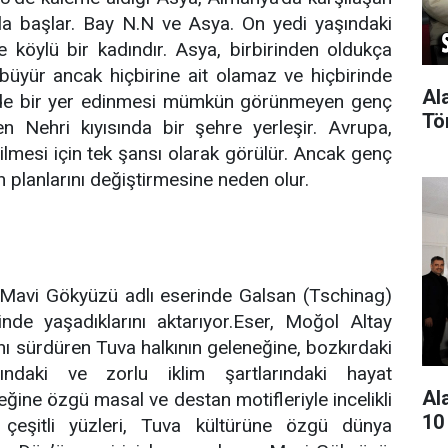
yla başlar. Bay N.N ve Asya. On yedi yaşındaki
e köylü bir kadındır. Asya, birbirinden oldukça
 büyür ancak hiçbirine ait olamaz ve hiçbirinde
Al
inde bir yer edinmesi mümkün görünmeyen genç
Tö
n Nehri kıyısında bir şehre yerleşir. Avrupa,
ilmesi için tek şansı olarak görülür. Ancak genç
in planlarını değiştirmesine neden olur.
n Mavi Gökyüzü adlı eserinde Galsan (Tschinag)
nde yaşadıklarını aktarıyor.Eser, Moğol Altay
ını sürdüren Tuva halkının geleneğine, bozkırdaki
ındaki ve zorlu iklim şartlarındaki hayat
Al
ğine özgü masal ve destan motifleriyle incelikli
10
çeşitli yüzleri, Tuva kültürüne özgü dünya