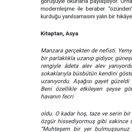
görüşüyle okurlarla paylaşılıyor. Or
modernleşme ile beraber “özünden”
kurduğu yanılsamasını yalın bir hikâye
Kitaptan, Asya
Manzara gerçekten de nefisti. Yemy
bir parlaklıkla uzanıp gidiyor, güneş
rengiyle âdeta alev alev yanıyord
sokaklarıyla büsbütün kendini gösteri
uzanıyordu. Aşağısı gayet güzeldi
Beni özellikle etkileyen şeyse gök
havanın fecri
oldu. O kadar hoş, taze ve serin bi
özgür hissediyormuş gibi sakince sü
“Muhteşem bir yer bulmuşsunuz k