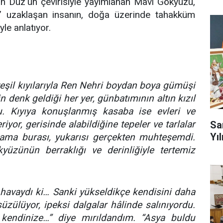
han Düz’ün çevirisiyle yayımlanan Mavi Gökyüzü,
 uzaklaşan insanın, doğa üzerinde tahakküm
yle anlatıyor.
eşil kıyılarıyla Ren Nehri boydan boya gümüşi
in denk geldiği her yer, günbatımının altın kızıl
u. Kıyıya konuşlanmış kasaba ise evleri ve
yor, gerisinde alabildiğine tepeler ve tarlalar
Sa
Yıl
 ama burası, yukarısı gerçekten muhteşemdi.
yüzünün berraklığı ve derinliğiyle tertemiz
r havaydı ki… Sanki yükseldikçe kendisini daha
zülüyor, ipeksi dalgalar hâlinde salınıyordu.
endinize…” diye mırıldandım. “Asya buldu