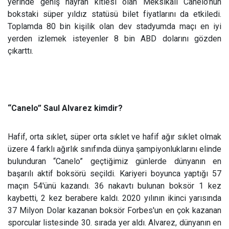
yerinde geniş hayran kitlesi olan Meksikalı Canelo’nun
bokstaki süper yıldız statüsü bilet fiyatlarını da etkiledi.
Toplamda 80 bin kişilik olan dev stadyumda maçı en iyi
yerden izlemek isteyenler 8 bin ABD dolarını gözden
çıkarttı.
“Canelo” Saul Alvarez kimdir?
Hafif, orta sıklet, süper orta sıklet ve hafif ağır sıklet olmak
üzere 4 farklı ağırlık sınıfında dünya şampiyonluklarını elinde
bulunduran “Canelo” geçtiğimiz günlerde dünyanın en
başarılı aktif boksörü seçildi. Kariyeri boyunca yaptığı 57
maçın 54'ünü kazandı. 36 nakavtı bulunan boksör 1 kez
kaybetti, 2 kez berabere kaldı. 2020 yılının ikinci yarısında
37 Milyon Dolar kazanan boksör Forbes'un en çok kazanan
sporcular listesinde 30. sırada yer aldı. Alvarez, dünyanın en