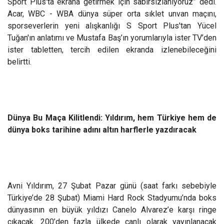
Sport Plus'ta ekrana getirmek için sabırsızlanıyoruz” dedi.
Acar, WBC - WBA dünya süper orta sıklet unvan maçını,
sporseverlerin yeni alışkanlığı S Sport Plus'tan Yücel
Tuğan'ın anlatımı ve Mustafa Baş’ın yorumlarıyla ister TV’den
ister tabletten, tercih edilen ekranda izlenebileceğini
belirtti.
Dünya Bu Maça Kilitlendi: Yıldırım, hem Türkiye hem de
dünya boks tarihine adını altın harflerle yazdıracak
Avni Yıldırım, 27 Şubat Pazar günü (saat farkı sebebiyle
Türkiye’de 28 Şubat) Miami Hard Rock Stadyumu’nda boks
dünyasının en büyük yıldızı Canelo Alvarez’e karşı ringe
çıkacak. 200’den fazla ülkede canlı olarak yayınlanacak